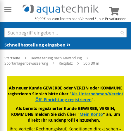
Mein 
59,99€ bis zum kostenlosen Versand *, nur Privatkunden
Schnellbestellung eingeben
Startseite
Bewässerung nach Anwendung
Sportanlagenbewässerung
Reitplatz
50 x 30 m
Als neuer Kunde GEWERBE oder VEREIN oder KOMMUNE
registrieren Sie sich bitte über "
Als Unternehmen/Verein/
Öff. Einrichtung registrieren
".
Als bereits registrierter Kunde GEWERBE, VEREIN,
KOMMUNE melden Sie sich über "
Mein Konto
" an, um
direkt Ihr Kundenprofil einzusehen.
Ihre Vorteile: Rechnungskauf, Konditionen direkt sehen –