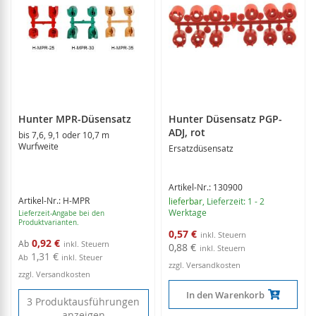
Hunter MPR-Düsensatz
Hunter Düsensatz PGP-
ADJ, rot
bis 7,6, 9,1 oder 10,7 m
Wurfweite
Ersatzdüsensatz
Artikel-Nr.: 130900
Artikel-Nr.: H-MPR
lieferbar
, Lieferzeit: 1 - 2
Werktage
Lieferzeit-Angabe bei den
Produktvarianten.
Sonderangebot
0,57 €
0,92 €
Ab
0,88 €
1,31 €
Ab
inkl. Steuer
zzgl. Versandkosten
zzgl. Versandkosten
In den Warenkorb
3 Produktausführungen
anzeigen