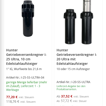
Hunter
Hunter
Getriebeversenkregner I-
Getriebeversenkregner I-
25 Ultra, 10 cm
20 Ultra mit
Edelstahlaufsteiger
Edelstahlaufsteiger
1" IG, Wurfweite bis 21,6 m
10 oder 15 cm Aufsteiger
Artikel-Nr.: I-25-SS-ULTRA-04
Artikel-Nr.: I-20-SS-ULTRA
geringe Menge lieferbar (mehr
im Zulauf)
, Lieferzeit: 1 - 3
Lieferzeit-Angabe bei den
Werktage
Produktvarianten.
Sonderangebot
37,52 €
Ab
77,20 €
57,72 €
118,76 €
Ab
inkl. Steuer