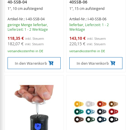
40-SSB-04
40SSB-06
1", 10 cm aufsteigend
1", 15 cm aufsteigend
Artikel-Nr.: I-40-SSB-04
Artikel-Nr.: I-40-SSB-06
geringe Menge lieferbar
,
lieferbar
, Lieferzeit: 1 - 2
Lieferzeit: 1 - 2 Werktage
Werktage
Sonderangebot
Sonderangebot
118,35 €
143,10 €
182,07 €
220,15 €
versandkostenfrei in DE
versandkostenfrei in DE
In den Warenkorb
In den Warenkorb