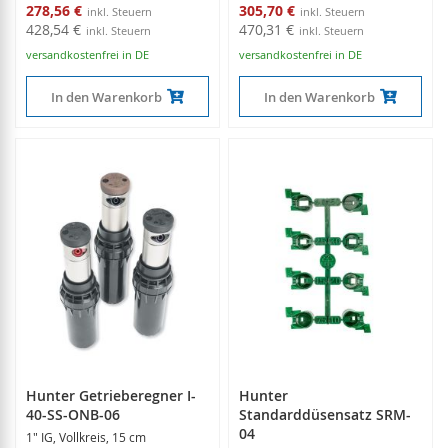
Sonderangebot
Sonderangebot
278,56 €
305,70 €
428,54 €
470,31 €
versandkostenfrei in DE
versandkostenfrei in DE
In den Warenkorb
In den Warenkorb
Hunter Getrieberegner I-
Hunter
40-SS-ONB-06
Standarddüsensatz SRM-
04
1" IG, Vollkreis, 15 cm