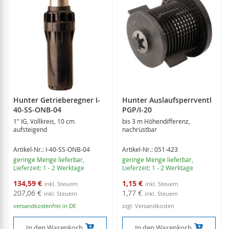
Hunter Getrieberegner I-
Hunter Auslaufsperrventl
40-SS-ONB-04
PGP/I-20
1" IG, Vollkreis, 10 cm
bis 3 m Höhendifferenz,
aufsteigend
nachrüstbar
Artikel-Nr.: I-40-SS-ONB-04
Artikel-Nr.: 051-423
geringe Menge lieferbar
,
geringe Menge lieferbar
,
Lieferzeit: 1 - 2 Werktage
Lieferzeit: 1 - 2 Werktage
Sonderangebot
Sonderangebot
134,59 €
1,15 €
207,06 €
1,77 €
versandkostenfrei in DE
zzgl. Versandkosten
In den Warenkorb
In den Warenkorb