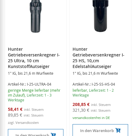
Hunter
Hunter
Getriebeversenkregner I-
Getriebeversenkregner I-
25 Ultra, 10 cm
25 HS, 10,cm
KunststoffAutseiger
EdelstahlAutseiger
1" IG, bis 21,6 m Wurfweite
1" IG, bis 21,6 m Wurfweite
Artikel-Nr.: I-25-ULTRA-04
Artikel-Nr.: I-25-SS-HS-04
geringe Menge lieferbar (mehr
lieferbar
, Lieferzeit: 1 - 2
im Zulauf)
, Lieferzeit: 1 - 3
Werktage
Werktage
Sonderangebot
208,85 €
Sonderangebot
58,41 €
321,30 €
89,85 €
versandkostenfrei in DE
zzgl. Versandkosten
In den Warenkorb
In den Warenkorb