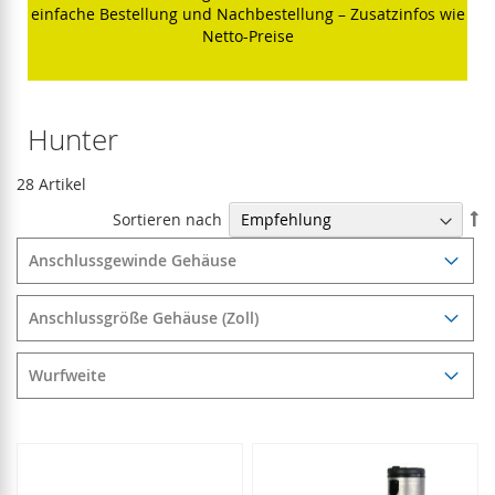
einfache Bestellung und Nachbestellung – Zusatzinfos wie
Netto-Preise
Hunter
28
Artikel
In
Sortieren nach
ab
Re
Anschlussgewinde Gehäuse
Anschlussgröße Gehäuse (Zoll)
Wurfweite