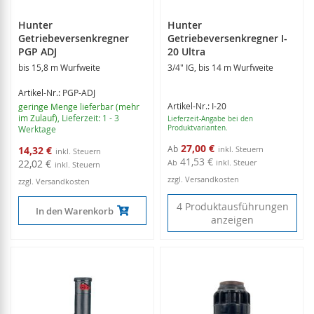
Hunter
Hunter
Getriebeversenkregner
Getriebeversenkregner I-
PGP ADJ
20 Ultra
bis 15,8 m Wurfweite
3/4" IG, bis 14 m Wurfweite
Artikel-Nr.: PGP-ADJ
Artikel-Nr.: I-20
geringe Menge lieferbar (mehr
im Zulauf)
, Lieferzeit: 1 - 3
Lieferzeit-Angabe bei den
Werktage
Produktvarianten.
Sonderangebot
27,00 €
Ab
14,32 €
41,53 €
22,02 €
Ab
inkl. Steuer
zzgl. Versandkosten
zzgl. Versandkosten
4 Produktausführungen
In den Warenkorb
anzeigen