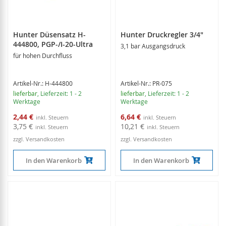
Hunter Düsensatz H-
Hunter Druckregler 3/4"
444800, PGP-/I-20-Ultra
3,1 bar Ausgangsdruck
für hohen Durchfluss
Artikel-Nr.: H-444800
Artikel-Nr.: PR-075
lieferbar
, Lieferzeit: 1 - 2
lieferbar
, Lieferzeit: 1 - 2
Werktage
Werktage
Sonderangebot
Sonderangebot
2,44 €
6,64 €
3,75 €
10,21 €
zzgl. Versandkosten
zzgl. Versandkosten
In den Warenkorb
In den Warenkorb