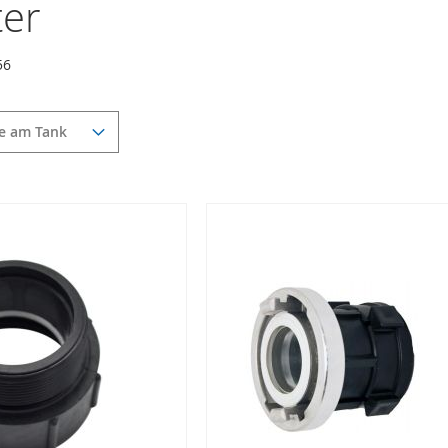
er
56
e am Tank