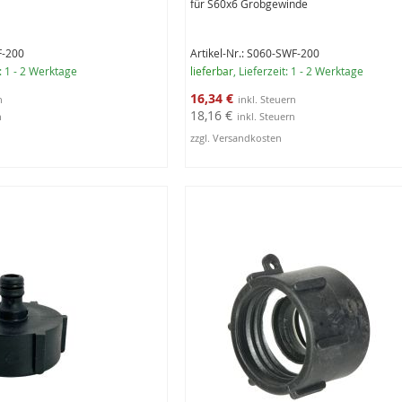
für S60x6 Grobgewinde
F-200
Artikel-Nr.: S060-SWF-200
t: 1 - 2 Werktage
lieferbar
, Lieferzeit: 1 - 2 Werktage
Sonderangebot
16,34 €
18,16 €
zzgl. Versandkosten
rb
In den Warenkorb