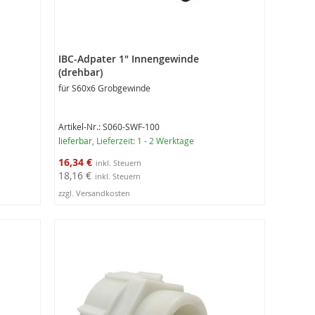
IBC-Adpater 1" Innengewinde
(drehbar)
für S60x6 Grobgewinde
Artikel-Nr.: S060-SWF-100
lieferbar
, Lieferzeit: 1 - 2 Werktage
Sonderangebot
16,34 €
18,16 €
zzgl. Versandkosten
In den Warenkorb