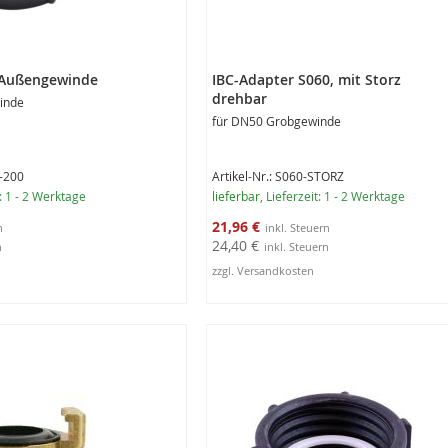
 Außengewinde
IBC-Adapter S060, mit Storz
drehbar
inde
für DN50 Grobgewinde
M-200
Artikel-Nr.: S060-STORZ
t: 1 - 2 Werktage
lieferbar
, Lieferzeit: 1 - 2 Werktage
Sonderangebot
21,96 €
24,40 €
zzgl. Versandkosten
rb
In den Warenkorb