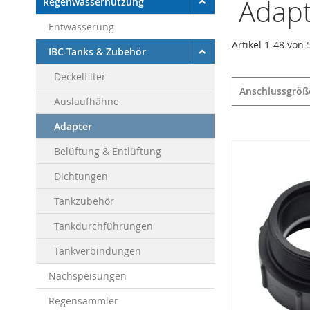
Adapt
Regenwassernutzung
Entwässerung
Artikel
1
-
48
von
IBC-Tanks & Zubehör
Deckelfilter
Anschlussgröß
Auslaufhähne
Adapter
Belüftung & Entlüftung
Dichtungen
Tankzubehör
Tankdurchführungen
Tankverbindungen
Nachspeisungen
Regensammler