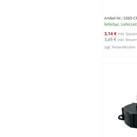
Artikel-Nr.: S060-C
lieferbar
, Lieferzei
Sonderangebot
3,14 €
3,49 €
zzgl. Versandkosten
In den Warenko