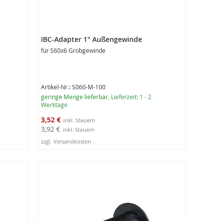
IBC-Adapter 1" Außengewinde
für S60x6 Grobgewinde
Artikel-Nr.: S060-M-100
geringe Menge lieferbar
, Lieferzeit: 1 - 2
Werktage
Sonderangebot
3,52 €
3,92 €
zzgl. Versandkosten
In den Warenkorb