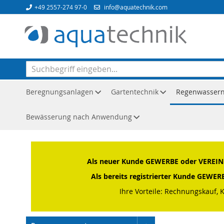
Direkt
+49 2557-274 97-0
info@aquatechnik.com
zum
Inhalt
Beregnungsanlagen
Gartentechnik
Regenwasser
Bewässerung nach Anwendung
Startseite
Regenwassernutzung
IBC-Tanks & Zubehör
Als neuer Kunde GEWERBE oder VEREIN o
Als bereits registrierter Kunde GEWE
Ihre Vorteile: Rechnungskauf, 