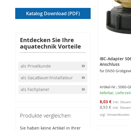
Katalog Download (PDF)
Entdecken Sie Ihre
aquatechnik Vorteile
IBC-Adapter S0
Anschluss
als Privatkunde
für DN50 Grobgew
als GaLaBauer/Installateur
Artikel-Nr.: S060-
als Fachplaner
lieferbar
, Lieferzei
Sonderangebot
8,03 €
8,93 €
Produkte vergleichen
zzgl. Versandkosten
In den Warenko
Sie haben keine Artikel in Ihrer