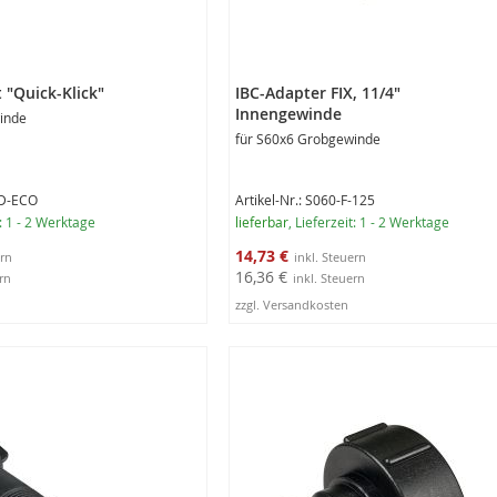
 "Quick-Klick"
IBC-Adapter FIX, 11/4"
Innengewinde
inde
für S60x6 Grobgewinde
GD-ECO
Artikel-Nr.: S060-F-125
t: 1 - 2 Werktage
lieferbar
, Lieferzeit: 1 - 2 Werktage
Sonderangebot
14,73 €
16,36 €
zzgl. Versandkosten
rb
In den Warenkorb