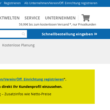
Registrieren
Als Unternehmen/Verein/Öff. Einrichtung registrieren
Mein Waren
KTWELTEN
SERVICE
UNTERNEHMEN
59,99€ bis zum kostenlosen Versand *, nur Privatkunden
Schnellbestellung eingeben
Kostenlose Planung
/Verein/Öff. Einrichtung registrieren
".
m direkt Ihr Kundenprofil einzusehen.
 – Zusatzinfos wie Netto-Preise