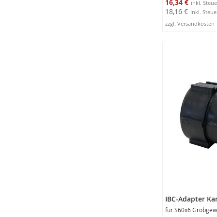
16,34 €
18,16 €
zzgl. Versandkosten
In den Warenko
IBC-Adapter Kam
für S60x6 Grobgew