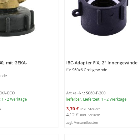
60, mit GEKA-
IBC-Adapter FIX, 2" Innengewinde
für S60x6 Grobgewinde
inde
GEKA-ECO
Artikel-Nr.: S060-F-200
t: 1 - 2 Werktage
lieferbar
, Lieferzeit: 1 - 2 Werktage
Sonderangebot
3,70 €
4,12 €
zzgl. Versandkosten
rb
In den Warenkorb