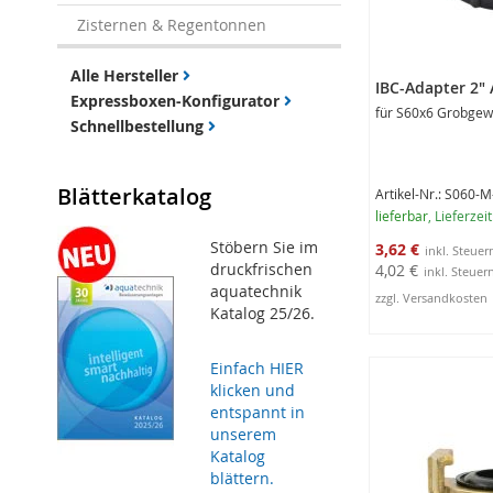
Zisternen & Regentonnen
Alle Hersteller
IBC-Adapter 2"
Expressboxen-Konfigurator
für S60x6 Grobgew
Schnellbestellung
Blätterkatalog
Artikel-Nr.: S060-
lieferbar
, Lieferzei
Sonderangebot
Stöbern Sie im
3,62 €
druckfrischen
4,02 €
aquatechnik
zzgl. Versandkosten
Katalog 25/26.
In den Warenko
Einfach HIER
klicken und
entspannt in
unserem
Katalog
blättern.