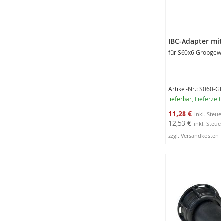
IBC-Adapter mit
für S60x6 Grobgew
Artikel-Nr.: S060-
lieferbar
, Lieferzei
Sonderangebot
11,28 €
12,53 €
zzgl. Versandkosten
In den Warenko