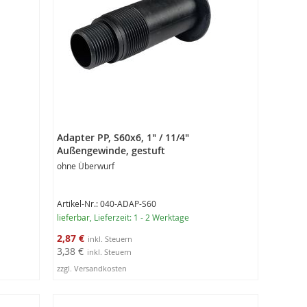
Adapter PP, S60x6, 1" / 11/4"
Außengewinde, gestuft
ohne Überwurf
Artikel-Nr.: 040-ADAP-S60
lieferbar
, Lieferzeit: 1 - 2 Werktage
Sonderangebot
2,87 €
3,38 €
zzgl. Versandkosten
In den Warenkorb