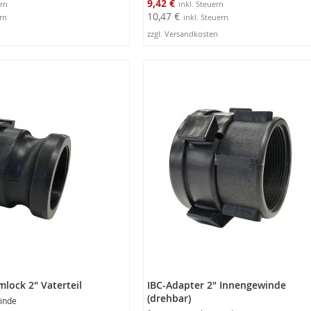
9,42 €
10,47 €
zzgl. Versandkosten
rb
In den Warenkorb
lock 2" Vaterteil
IBC-Adapter 2" Innengewinde
(drehbar)
inde