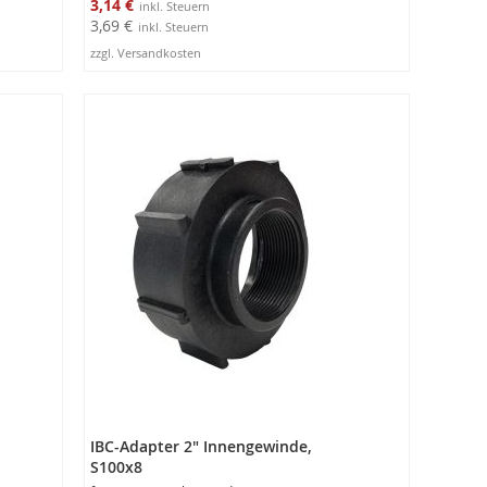
3,14 €
3,69 €
zzgl. Versandkosten
In den Warenkorb
IBC-Adapter 2" Innengewinde,
S100x8