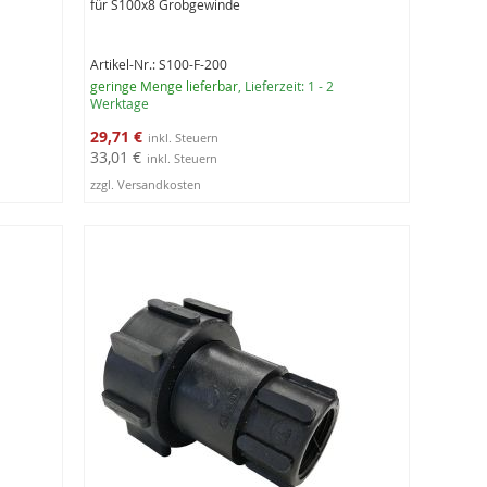
für S100x8 Grobgewinde
Artikel-Nr.: S100-F-200
geringe Menge lieferbar
, Lieferzeit: 1 - 2
Werktage
Sonderangebot
29,71 €
33,01 €
zzgl. Versandkosten
In den Warenkorb