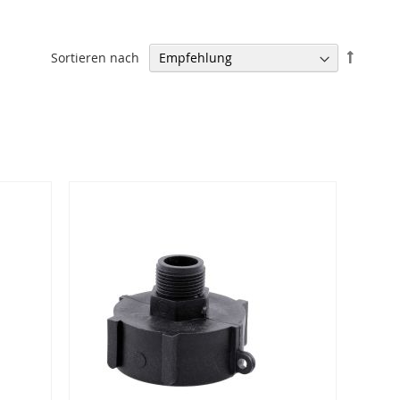
In
Sortieren nach
absteig
Reihenf