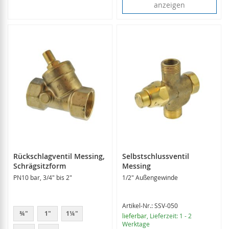
anzeigen
Rückschlagventil Messing,
Selbstschlussventil
Schrägsitzform
Messing
PN10 bar, 3/4" bis 2"
1/2" Außengewinde
Artikel-Nr.: SSV-050
¾"
1"
1¼"
lieferbar
, Lieferzeit: 1 - 2
Werktage