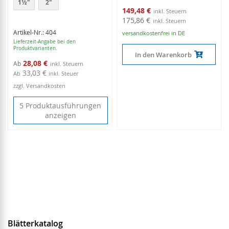
1½"
2"
Sonderangebot
149,48 €
175,86 €
Artikel-Nr.: 404
versandkostenfrei in DE
Lieferzeit-Angabe bei den
Produktvarianten.
In den Warenkorb
28,08 €
Ab
33,03 €
Ab
inkl. Steuer
zzgl. Versandkosten
5 Produktausführungen
anzeigen
Blätterkatalog