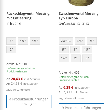
Rückschlagventil Messing,
Zwischenventil Messing
mit Entleerung
Typ Europa
1" bis 2" IG
Größen: 3/8" IG - 3" IG
1"
1¼"
1½"
2½" IG
3/8"
½"
2"
¾"
1"
1¼"
1½"
2"
3"
Artikel-Nr.: 510
Lieferzeit-Angabe bei den
Produktvarianten.
Artikel-Nr.: 405
Lieferzeit-Angabe bei den
20,63 €
Ab
Produktvarianten.
24,28 €
Ab
inkl. Steuer
6,28 €
Ab
zzgl. Versandkosten
7,39 €
Ab
inkl. Steuer
zzgl. Versandkosten
4 Produktausführungen
anzeigen
9 Produktausführungen