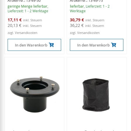
Artikel-Nr.: 13-49-50
Artikel-Nr.: 13-49-75
geringe Menge lieferbar
,
lieferbar
, Lieferzeit: 1 - 2
Lieferzeit: 1 - 2 Werktage
Werktage
Sonderangebot
Sonderangebot
17,11 €
30,79 €
20,13 €
36,22 €
zzgl. Versandkosten
zzgl. Versandkosten
In den Warenkorb
In den Warenkorb