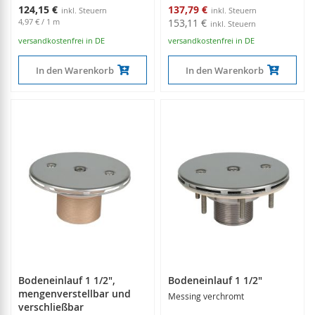
Sonderangebot
124,15 €
137,79 €
4,97 €
/ 1 m
153,11 €
versandkostenfrei in DE
versandkostenfrei in DE
In den Warenkorb
In den Warenkorb
Bodeneinlauf 1 1/2",
Bodeneinlauf 1 1/2"
mengenverstellbar und
Messing verchromt
verschließbar