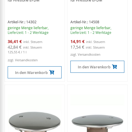
für Firestone EPDM
für Firestone EPDM
Artikel-Nr.: 14302
Artikel-Nr.: 14508
geringe Menge lieferbar
,
geringe Menge lieferbar
,
Lieferzeit: 1 - 2 Werktage
Lieferzeit: 1 - 2 Werktage
Sonderangebot
Sonderangebot
36,41 €
14,91 €
42,84 €
17,54 €
125,55 €
/ 1 l
zzgl. Versandkosten
zzgl. Versandkosten
In den Warenkorb
In den Warenkorb