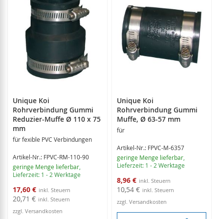
Unique Koi
Unique Koi
Rohrverbindung Gummi
Rohrverbindung Gummi
Reduzier-Muffe Ø 110 x 75
Muffe, Ø 63-57 mm
mm
für
für fexible PVC Verbindungen
Artikel-Nr.: FPVC-M-6357
Artikel-Nr.: FPVC-RM-110-90
geringe Menge lieferbar
,
Lieferzeit: 1 - 2 Werktage
geringe Menge lieferbar
,
Lieferzeit: 1 - 2 Werktage
Sonderangebot
8,96 €
Sonderangebot
17,60 €
10,54 €
20,71 €
zzgl. Versandkosten
zzgl. Versandkosten