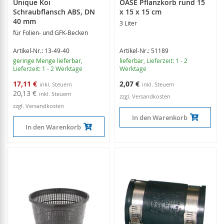
Unique Koi
OASE Pflanzkorb rund 15
Schraubflansch ABS, DN
x 15 x 15 cm
40 mm
3 Liter
für Folien- und GFK-Becken
Artikel-Nr.: 13-49-40
Artikel-Nr.: 51189
geringe Menge lieferbar
,
lieferbar
, Lieferzeit: 1 - 2
Lieferzeit: 1 - 2 Werktage
Werktage
Sonderangebot
17,11 €
2,07 €
20,13 €
zzgl. Versandkosten
zzgl. Versandkosten
In den Warenkorb
In den Warenkorb