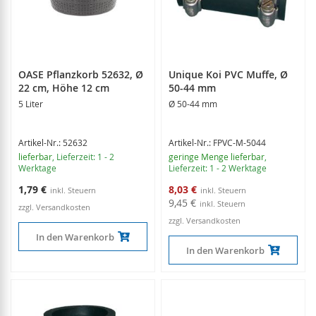
OASE Pflanzkorb 52632, Ø
Unique Koi PVC Muffe, Ø
22 cm, Höhe 12 cm
50-44 mm
5 Liter
Ø 50-44 mm
Artikel-Nr.: 52632
Artikel-Nr.: FPVC-M-5044
lieferbar
, Lieferzeit: 1 - 2
geringe Menge lieferbar
,
Werktage
Lieferzeit: 1 - 2 Werktage
Sonderangebot
1,79 €
8,03 €
9,45 €
zzgl. Versandkosten
zzgl. Versandkosten
In den Warenkorb
In den Warenkorb