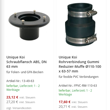
Unique Koi
Unique Koi
Schraubflansch ABS, DN
Rohrverbindung Gummi
63 mm
Reduzier-Muffe Ø110-100
x 63-57 mm
für Folien- und GFK-Becken
für fexible PVC Verbindungen
Artikel-Nr.: 13-49-63
Artikel-Nr.: FPVC-RM-110-63
lieferbar
, Lieferzeit: 1 - 2
Werktage
lieferbar
, Lieferzeit: 1 - 2
Werktage
Sonderangebot
23,12 €
Sonderangebot
27,20 €
17,60 €
20,71 €
zzgl. Versandkosten