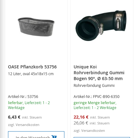
OASE Pflanzkorb 53756
Unique Koi
Rohrverbindung Gummi
12 Liter, oval 45x18x15 cm
Bogen 90°, Ø 63-50 mm
Rohrverbindung Gummi
Artikel-Nr.: 53756
Artikel-Nr.: FPVC-B90-6350
lieferbar
, Lieferzeit: 1 - 2
geringe Menge lieferbar
,
Werktage
Lieferzeit: 1 - 2 Werktage
Sonderangebot
6,43 €
22,16 €
26,06 €
zzgl. Versandkosten
zzgl. Versandkosten
In den Warenkorb