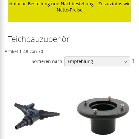
einfache Bestellung und Nachbestellung – Zusatzinfos wie
Netto-Preise
Teichbauzubehör
Artikel
1
-
48
von
70
In
Sortieren nach
ab
Re