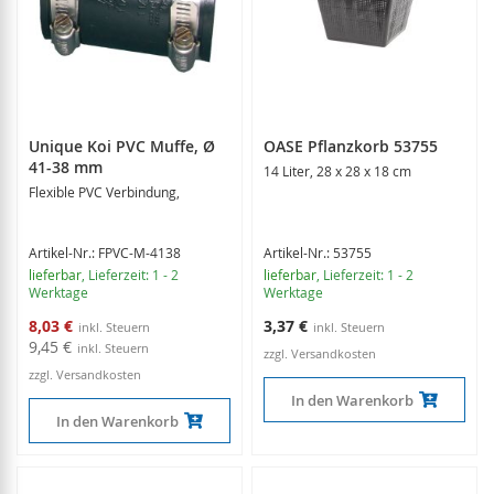
Unique Koi PVC Muffe, Ø
OASE Pflanzkorb 53755
41-38 mm
14 Liter, 28 x 28 x 18 cm
Flexible PVC Verbindung,
Artikel-Nr.: FPVC-M-4138
Artikel-Nr.: 53755
lieferbar
, Lieferzeit: 1 - 2
lieferbar
, Lieferzeit: 1 - 2
Werktage
Werktage
Sonderangebot
8,03 €
3,37 €
9,45 €
zzgl. Versandkosten
zzgl. Versandkosten
In den Warenkorb
In den Warenkorb