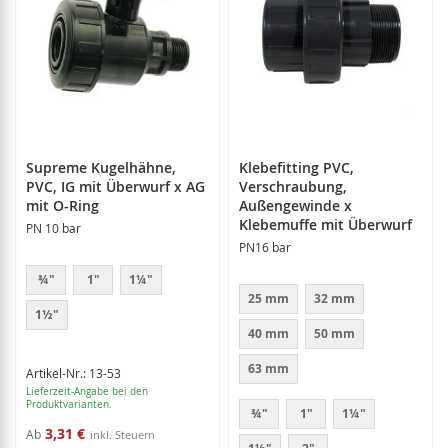
Supreme Kugelhähne,
Klebefitting PVC,
PVC, IG mit Überwurf x AG
Verschraubung,
mit O-Ring
Außengewinde x
Klebemuffe mit Überwurf
PN 10 bar
PN16 bar
¾"
1"
1¼"
25 mm
32 mm
1½"
40 mm
50 mm
63 mm
Artikel-Nr.: 13-53
Lieferzeit-Angabe bei den
Produktvarianten.
¾"
1"
1¼"
3,31 €
Ab