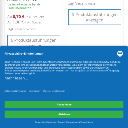
zzgl. Versandkosten
Lieferzeit-Angabe bei den
Produktvarianten.
5 Produktausführungen
0,70 €
Ab
anzeigen
1,00 €
Ab
inkl. Steuer
zzgl. Versandkosten
6 Produktausführungen
anzeigen
Weitere Kategorien einblenden