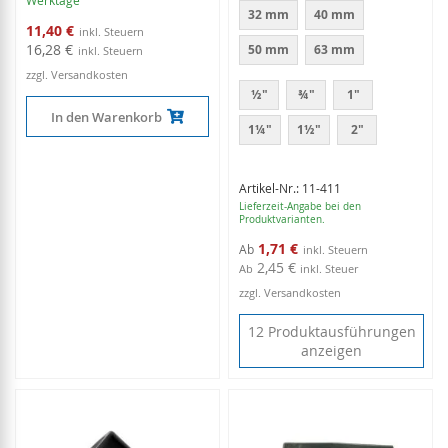
32 mm
40 mm
Sonderangebot
11,40 €
16,28 €
50 mm
63 mm
zzgl. Versandkosten
½"
¾"
1"
In den Warenkorb
1¼"
1½"
2"
Artikel-Nr.: 11-411
Lieferzeit-Angabe bei den
Produktvarianten.
1,71 €
Ab
2,45 €
Ab
inkl. Steuer
zzgl. Versandkosten
12 Produktausführungen
anzeigen