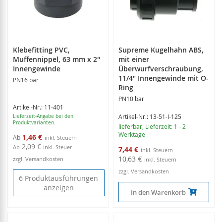
Klebefitting PVC,
Supreme Kugelhahn ABS,
Muffennippel, 63 mm x 2"
mit einer
Innengewinde
Überwurfverschraubung,
11/4" Innengewinde mit O-
PN16 bar
Ring
PN10 bar
Artikel-Nr.: 11-401
Artikel-Nr.: 13-51-I-125
Lieferzeit-Angabe bei den
Produktvarianten.
lieferbar
, Lieferzeit: 1 - 2
Werktage
1,46 €
Ab
2,09 €
Sonderangebot
Ab
inkl. Steuer
7,44 €
10,63 €
zzgl. Versandkosten
zzgl. Versandkosten
6 Produktausführungen
anzeigen
In den Warenkorb