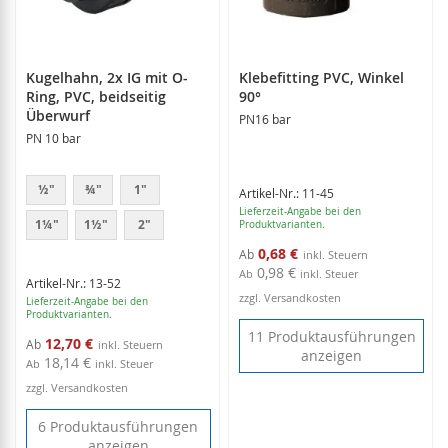
Kugelhahn, 2x IG mit O-
Klebefitting PVC, Winkel
Ring, PVC, beidseitig
90°
Überwurf
PN16 bar
PN 10 bar
½"
¾"
1"
Artikel-Nr.: 11-45
Lieferzeit-Angabe bei den
1¼"
1½"
2"
Produktvarianten.
0,68 €
Ab
0,98 €
Ab
inkl. Steuer
Artikel-Nr.: 13-52
zzgl. Versandkosten
Lieferzeit-Angabe bei den
Produktvarianten.
11 Produktausführungen
12,70 €
Ab
anzeigen
18,14 €
Ab
inkl. Steuer
zzgl. Versandkosten
6 Produktausführungen
anzeigen