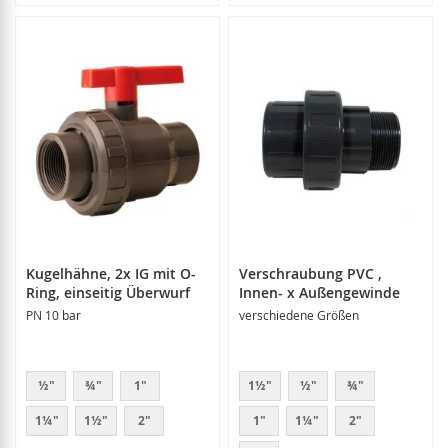
Kugelhähne, 2x IG mit O-
Verschraubung PVC ,
Ring, einseitig Überwurf
Innen- x Außengewinde
PN 10 bar
verschiedene Größen
½"
¾"
1"
1½"
½"
¾"
1¼"
1½"
2"
1"
1¼"
2"