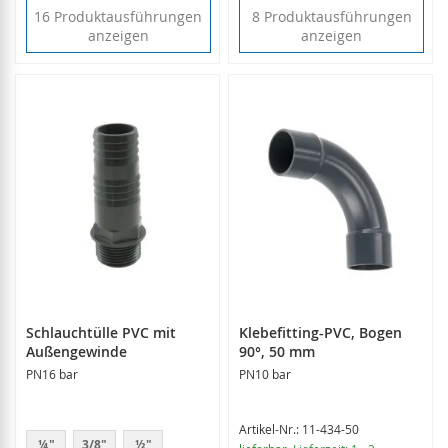
16 Produktausführungen
8 Produktausführungen
anzeigen
anzeigen
Schlauchtülle PVC mit
Klebefitting-PVC, Bogen
Außengewinde
90°, 50 mm
PN16 bar
PN10 bar
Artikel-Nr.: 11-434-50
¼"
3/8"
½"