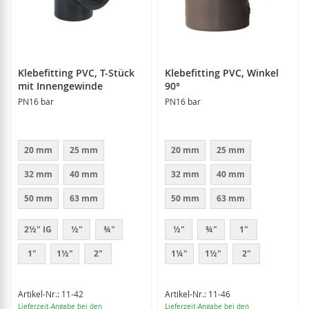
Klebefitting PVC, T-Stück
Klebefitting PVC, Winkel
mit Innengewinde
90°
PN16 bar
PN16 bar
20 mm
25 mm
20 mm
25 mm
32 mm
40 mm
32 mm
40 mm
50 mm
63 mm
50 mm
63 mm
2½" IG
½"
¾"
½"
¾"
1"
1"
1½"
2"
1¼"
1½"
2"
Artikel-Nr.: 11-42
Artikel-Nr.: 11-46
Lieferzeit-Angabe bei den
Lieferzeit-Angabe bei den