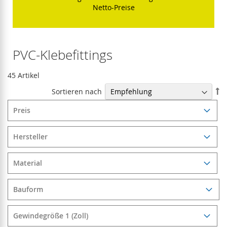
Netto-Preise
PVC-Klebefittings
45
Artikel
In
Sortieren nach
ab
Re
Preis
Hersteller
Material
Bauform
Gewindegröße 1 (Zoll)