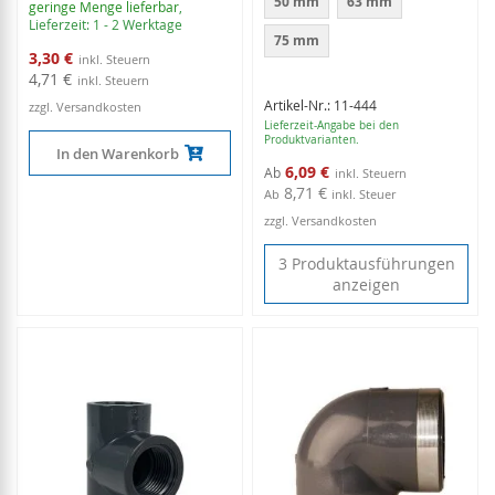
50 mm
63 mm
geringe Menge lieferbar
,
Lieferzeit: 1 - 2 Werktage
75 mm
Sonderangebot
3,30 €
4,71 €
Artikel-Nr.: 11-444
zzgl. Versandkosten
Lieferzeit-Angabe bei den
Produktvarianten.
In den Warenkorb
6,09 €
Ab
8,71 €
Ab
inkl. Steuer
zzgl. Versandkosten
3 Produktausführungen
anzeigen