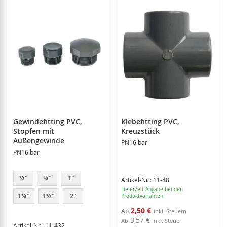
Gewindefitting PVC,
Klebefitting PVC,
Stopfen mit
Kreuzstück
Außengewinde
PN16 bar
PN16 bar
½"
¾"
1"
Artikel-Nr.: 11-48
Lieferzeit-Angabe bei den
1¼"
1½"
2"
Produktvarianten.
2,50 €
Ab
3,57 €
Ab
inkl. Steuer
Artikel-Nr.: 11-432