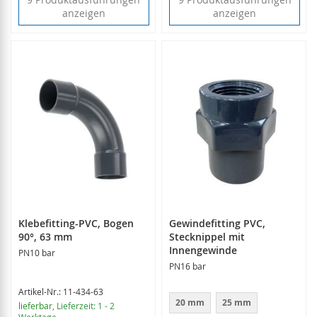
anzeigen
anzeigen
Klebefitting-PVC, Bogen
Gewindefitting PVC,
90°, 63 mm
Stecknippel mit
Innengewinde
PN10 bar
PN16 bar
Artikel-Nr.: 11-434-63
20 mm
25 mm
lieferbar
, Lieferzeit: 1 - 2
Werktage