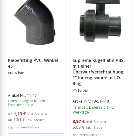
Klebefitting PVC, Winkel
Supreme Kugelhahn ABS,
45°
mit einer
Überwurfverschraubung,
PN16 bar
1" Innengewinde mit O-
Ring
PN10 bar
Artikel-Nr.: 11-47
Artikel-Nr.: 13-51-I-10
Lieferzeit-Angabe bei den
Produktvarianten.
lieferbar
, Lieferzeit: 1 - 2
Werktage
1,13 €
Ab
1,61 €
Sonderangebot
Ab
inkl. Steuer
3,97 €
5,68 €
zzgl. Versandkosten
zzgl. Versandkosten