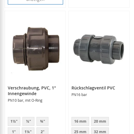
Verschraubung, PVC, 1"
Rückschlagventil PVC
Innengewinde
PN16 bar
PN10 bar, mit O-Ring
1½"
½"
¾"
16 mm
20 mm
1"
1¼"
2"
25 mm
32 mm