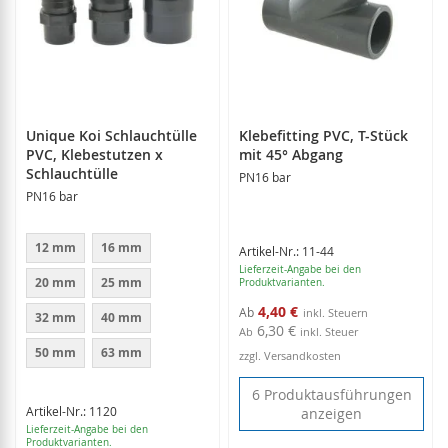
Unique Koi Schlauchtülle
Klebefitting PVC, T-Stück
PVC, Klebestutzen x
mit 45° Abgang
Schlauchtülle
PN16 bar
PN16 bar
12 mm
16 mm
Artikel-Nr.: 11-44
Lieferzeit-Angabe bei den
20 mm
25 mm
Produktvarianten.
4,40 €
Ab
32 mm
40 mm
6,30 €
Ab
inkl. Steuer
50 mm
63 mm
zzgl. Versandkosten
6 Produktausführungen
Artikel-Nr.: 1120
anzeigen
Lieferzeit-Angabe bei den
Produktvarianten.