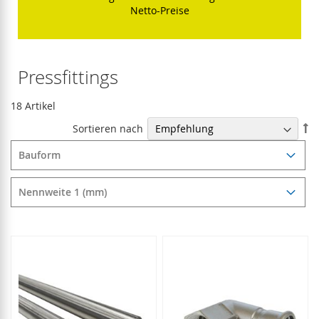
Netto-Preise
Pressfittings
18
Artikel
In
Sortieren nach
ab
Re
Bauform
Nennweite 1 (mm)