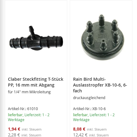
Claber Steckfitting T-Stück
Rain Bird Multi-
PP, 16 mm mit Abgang
Auslasstropfer XB-10-6, 6-
fach
für 1/4" mm Mikroleitung
druckausgleichend
Artikel-Nr.: 61010
Artikel-Nr.: XB-10-6
lieferbar
, Lieferzeit: 1 - 2
lieferbar
, Lieferzeit: 1 - 2
Werktage
Werktage
Sonderangebot
Sonderangebot
1,94 €
8,08 €
2,28 €
12,42 €