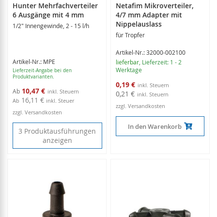
Hunter Mehrfachverteiler
Netafim Mikroverteiler,
6 Ausgänge mit 4 mm
4/7 mm Adapter mit
Nippelauslass
1/2" Innengewinde, 2 - 15 l/h
für Tropfer
Artikel-Nr.: 32000-002100
Artikel-Nr.: MPE
lieferbar
, Lieferzeit: 1 - 2
Werktage
Lieferzeit-Angabe bei den
Produktvarianten.
Sonderangebot
0,19 €
10,47 €
Ab
0,21 €
16,11 €
Ab
inkl. Steuer
zzgl. Versandkosten
zzgl. Versandkosten
In den Warenkorb
3 Produktausführungen
anzeigen