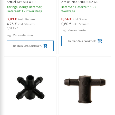
Artikel-Nr.: MO-4-10
Artikel-Nr.: 32000-002370
geringe Menge lieferbar
,
lieferbar
, Lieferzeit: 1 - 2
Lieferzeit: 1 - 2 Werktage
Werktage
Sonderangebot
Sonderangebot
3,09 €
0,54 €
4,76 €
0,60 €
0,31 €
/ 1
zzgl. Versandkosten
zzgl. Versandkosten
In den Warenkorb
In den Warenkorb