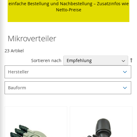
einfache Bestellung und Nachbestellung – Zusatzinfos wie
Netto-Preise
Mikroverteiler
23
Artikel
In
Sortieren nach
ab
Re
Hersteller
Bauform