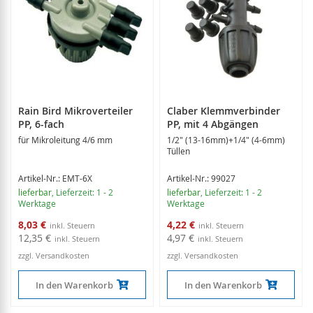
Rain Bird Mikroverteiler
Claber Klemmverbinder
PP, 6-fach
PP, mit 4 Abgängen
für Mikroleitung 4/6 mm
1/2" (13-16mm)+1/4" (4-6mm)
Tüllen
Artikel-Nr.: EMT-6X
Artikel-Nr.: 99027
lieferbar
, Lieferzeit: 1 - 2
lieferbar
, Lieferzeit: 1 - 2
Werktage
Werktage
Sonderangebot
Sonderangebot
8,03 €
4,22 €
12,35 €
4,97 €
zzgl. Versandkosten
zzgl. Versandkosten
In den Warenkorb
In den Warenkorb