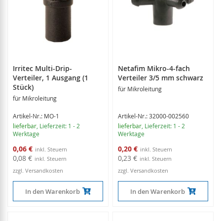
Irritec Multi-Drip-
Netafim Mikro-4-fach
Verteiler, 1 Ausgang (1
Verteiler 3/5 mm schwarz
Stück)
für Mikroleitung
für Mikroleitung
Artikel-Nr.: MO-1
Artikel-Nr.: 32000-002560
lieferbar
, Lieferzeit: 1 - 2
lieferbar
, Lieferzeit: 1 - 2
Werktage
Werktage
Sonderangebot
Sonderangebot
0,06 €
0,20 €
0,08 €
0,23 €
zzgl. Versandkosten
zzgl. Versandkosten
In den Warenkorb
In den Warenkorb