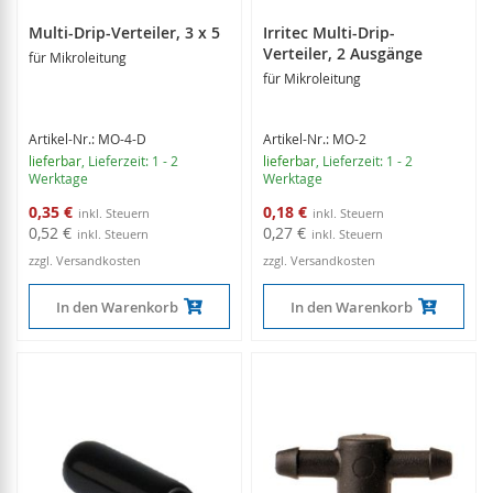
Multi-Drip-Verteiler, 3 x 5
Irritec Multi-Drip-
Verteiler, 2 Ausgänge
für Mikroleitung
für Mikroleitung
Artikel-Nr.: MO-4-D
Artikel-Nr.: MO-2
lieferbar
, Lieferzeit: 1 - 2
lieferbar
, Lieferzeit: 1 - 2
Werktage
Werktage
Sonderangebot
Sonderangebot
0,35 €
0,18 €
0,52 €
0,27 €
zzgl. Versandkosten
zzgl. Versandkosten
In den Warenkorb
In den Warenkorb