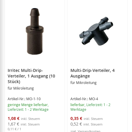
Irritec Multi-Drip-
Multi-Drip-Verteiler, 4
Verteiler, 1 Ausgang (10
Ausgänge
Stück)
für Mikroleitung
für Mikroleitung
Artikel-Nr.: MO-1-10
Artikel-Nr.: MO-4
geringe Menge lieferbar
,
lieferbar
, Lieferzeit: 1 - 2
Lieferzeit: 1 - 2 Werktage
Werktage
Sonderangebot
Sonderangebot
1,08 €
0,35 €
1,67 €
0,52 €
0,11 €
/ 1
zzgl. Versandkosten