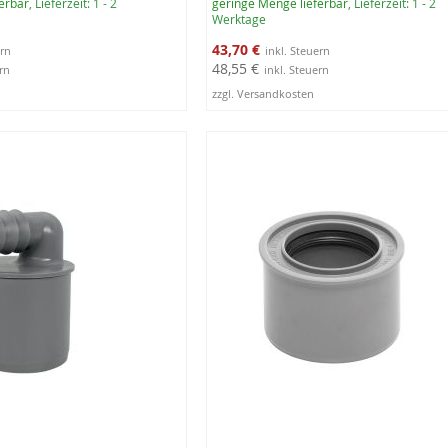
erbar
, Lieferzeit: 1 - 2
geringe Menge lieferbar
, Lieferzeit: 1 - 2
Werktage
Sonderangebot
43,70 €
48,55 €
zzgl. Versandkosten
rb
In den Warenkorb