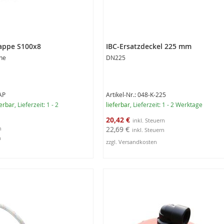
appe S100x8
IBC-Ersatzdeckel 225 mm
hne
DN225
AP
Artikel-Nr.: 048-K-225
erbar
, Lieferzeit: 1 - 2
lieferbar
, Lieferzeit: 1 - 2 Werktage
Sonderangebot
20,42 €
22,69 €
zzgl. Versandkosten
rb
In den Warenkorb