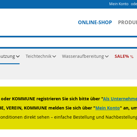
Mein Konto
ONLINE-SHOP
PRODU
nutzung
Teichtechnik
Wasseraufbereitung
SALE
Tankzubehör
der KOMMUNE registrieren Sie sich bitte über "
Als Unternehmen
RBE, VEREIN, KOMMUNE melden Sie sich über "
Mein Konto
" an, u
Konditionen direkt sehen – einfache Bestellung und Nachbestellung