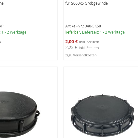
hne
für S060x6 Grobgewinde
AP
Artikel-Nr.: 040-SK50
t: 1 - 2 Werktage
lieferbar
, Lieferzeit: 1 - 2 Werktage
Sonderangebot
2,00 €
2,23 €
zzgl. Versandkosten
rb
In den Warenkorb