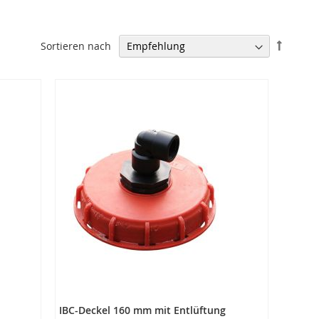
In
Sortieren nach
absteig
Reihenf
IBC-Deckel 160 mm mit Entlüftung