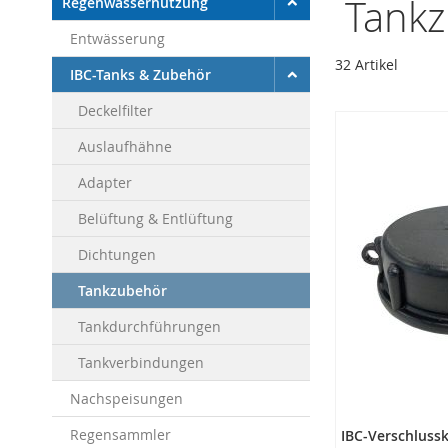
Tank
Regenwassernutzung
Entwässerung
32
Artikel
IBC-Tanks & Zubehör
Deckelfilter
Auslaufhähne
Adapter
Belüftung & Entlüftung
Dichtungen
Tankzubehör
Tankdurchführungen
Tankverbindungen
Nachspeisungen
Regensammler
IBC-Verschluss