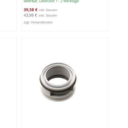
lieferbar
, Lieferzeit: 1 - 2 Werktage
Sonderangebot
39,58 €
43,98 €
zzgl. Versandkosten
In den Warenkorb