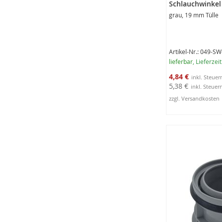
Schlauchwinkel
grau, 19 mm Tülle
Artikel-Nr.: 049-S
lieferbar
, Lieferzei
Sonderangebot
4,84 €
5,38 €
zzgl. Versandkosten
In den Warenko