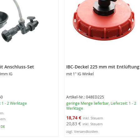
it Anschluss-Set
IBC-Deckel 225 mm mit Entlüftung
60mm IG
mit 1" IG Winkel
60
Artikel-Nr.: 048ED225
t: 1 - 2 Werktage
geringe Menge lieferbar
, Lieferzeit: 1 - 2
Werktage
Sonderangebot
18,74 €
20,83 €
n DE
zzgl. Versandkosten
rb
In den Warenkorb