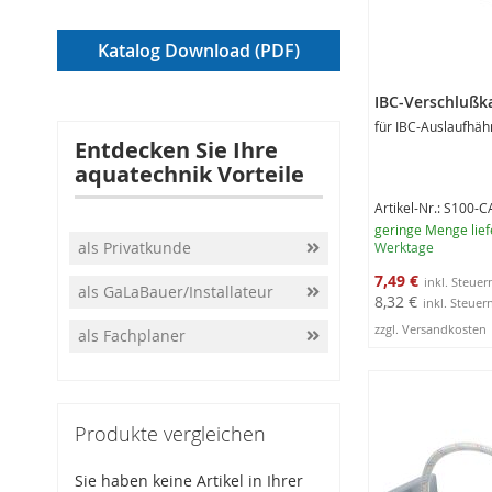
Katalog Download (PDF)
IBC-Verschlußk
für IBC-Auslaufhä
Entdecken Sie Ihre
aquatechnik Vorteile
Artikel-Nr.: S100-C
geringe Menge lief
als Privatkunde
Werktage
Sonderangebot
7,49 €
als GaLaBauer/Installateur
8,32 €
zzgl. Versandkosten
als Fachplaner
In den Warenko
Produkte vergleichen
Sie haben keine Artikel in Ihrer