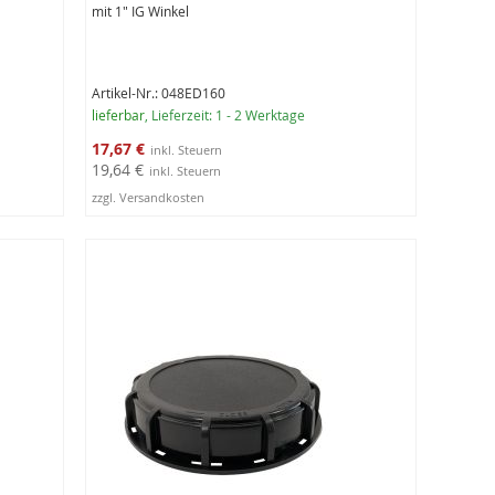
mit 1" IG Winkel
Artikel-Nr.: 048ED160
lieferbar
, Lieferzeit: 1 - 2 Werktage
Sonderangebot
17,67 €
19,64 €
zzgl. Versandkosten
In den Warenkorb