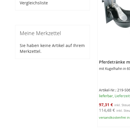
Vergleichsliste
Meine Merkzettel
Sie haben keine Artikel auf Ihrem
Merkzettel.
Pferdetränke m
mit Kugelhahn in 
Artikel-Nr.: 219-S0
lieferbar
, Lieferzei
Sonderangebot
97,31 €
114,48 €
versandkostenfrei i
In den Warenko