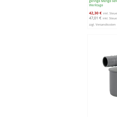
geringe Menge lief
Werktage
Sonderangebot
42,30 €
47,01 €
zzgl. Versandkosten
In den Warenko