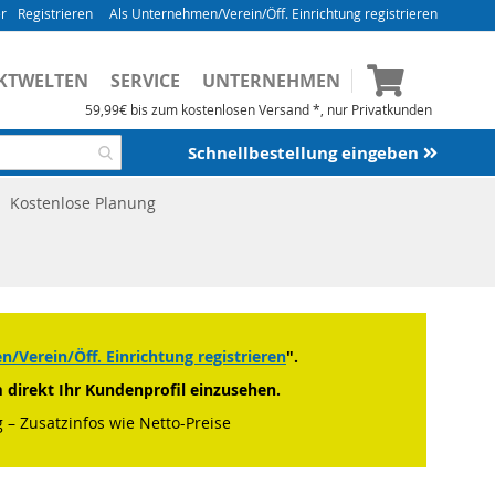
Registrieren
Als Unternehmen/Verein/Öff. Einrichtung registrieren
Mein Waren
KTWELTEN
SERVICE
UNTERNEHMEN
59,99€ bis zum kostenlosen Versand *, nur Privatkunden
Schnellbestellung eingeben
Kostenlose Planung
/Verein/Öff. Einrichtung registrieren
".
m direkt Ihr Kundenprofil einzusehen.
 – Zusatzinfos wie Netto-Preise