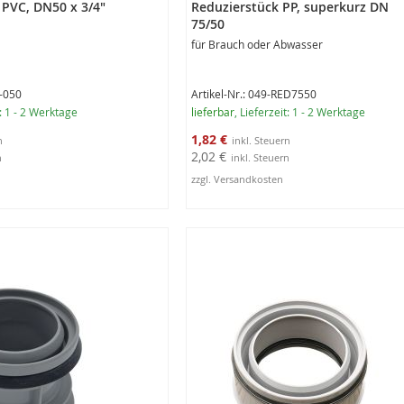
 PVC, DN50 x 3/4"
Reduzierstück PP, superkurz DN
75/50
für Brauch oder Abwasser
W-050
Artikel-Nr.: 049-RED7550
t: 1 - 2 Werktage
lieferbar
, Lieferzeit: 1 - 2 Werktage
Sonderangebot
1,82 €
2,02 €
zzgl. Versandkosten
rb
In den Warenkorb