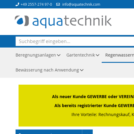
Direkt
+49 2557-274 97-0
info@aquatechnik.com
zum
Inhalt
Beregnungsanlagen
Gartentechnik
Regenwasser
Bewässerung nach Anwendung
Startseite
Regenwassernutzung
IBC-Tanks & Zubehör
Als neuer Kunde GEWERBE oder VEREIN o
Als bereits registrierter Kunde GEWE
Ihre Vorteile: Rechnungskauf, 