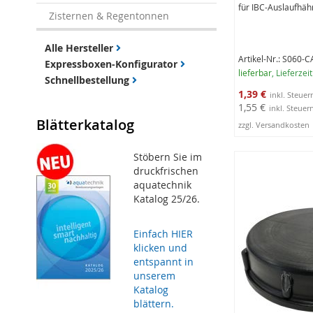
für IBC-Auslaufhä
Zisternen & Regentonnen
Alle Hersteller
Artikel-Nr.: S060-C
Expressboxen-Konfigurator
lieferbar
, Lieferzei
Schnellbestellung
Sonderangebot
1,39 €
1,55 €
Blätterkatalog
zzgl. Versandkosten
In den Warenko
Stöbern Sie im
druckfrischen
aquatechnik
Katalog 25/26.
Einfach HIER
klicken und
entspannt in
unserem
Katalog
blättern.