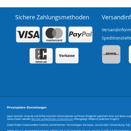
Sichere Zahlungsmethoden
Versandin
Versandinform
Speditionslief
Diese Plattform ist ein Onlineshop der Manotura GmbH & Co. KG
* nur innerhalb Deutschlands, Sperrgut und Spedition ausgenommen; gilt nur für 
** Ruckzuck-Versand: nur sofort lieferbare Artikel; nur an Werktagen (Montag - Frei
*** Streichpreise sind ehemalige Verkaufspreise. Die Ersparnis bezeichnet das Ve
unserem ehemaligen Preisen. Alle Preise inkl. gesetzlicher Mehrwertsteuer.