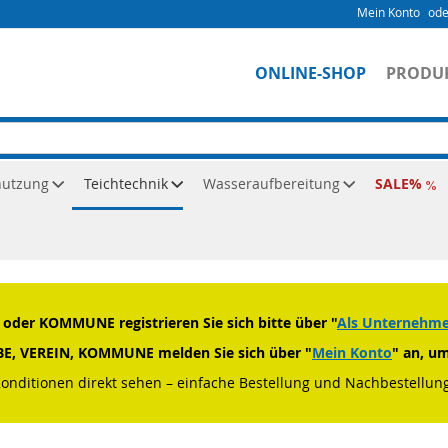
Mein Konto
ONLINE-SHOP
PRODU
nutzung
Teichtechnik
Wasseraufbereitung
SALE
Strommanagement
der KOMMUNE registrieren Sie sich bitte über "
Als Unternehmen
RBE, VEREIN, KOMMUNE melden Sie sich über "
Mein Konto
" an, u
Konditionen direkt sehen – einfache Bestellung und Nachbestellung