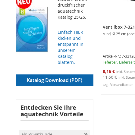
druckfrischen
aquatechnik
Katalog 25/26.
Ventilbox 7-32
Einfach HIER
rund, Ø 25 cm (obe
klicken und
entspannt in
unserem
Katalog
Artikel-Nr.: 7-321
blättern.
lieferbar
, Lieferzei
Sonderangebot
8,16 €
11,66 €
Katalog Download (PDF)
zzgl. Versandkosten
In den Warenko
Entdecken Sie Ihre
aquatechnik Vorteile
als Privatkunde