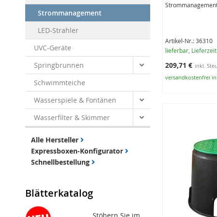
Strommanagement, 
Strommanagement
LED-Strahler
Artikel-Nr.: 36310
UVC-Geräte
lieferbar
, Lieferzei
Springbrunnen
209,71 €
versandkostenfrei i
Schwimmteiche
In den Warenko
Wasserspiele & Fontänen
Wasserfilter & Skimmer
Alle Hersteller
Expressboxen-Konfigurator
Schnellbestellung
Blätterkatalog
Stöbern Sie im