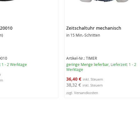
120010
Zeitschaltuhr mechanisch
n)
in 15 Min.-Schritten
20010
Artikel-Nr.: TIMER
t: 1 - 2 Werktage
geringe Menge lieferbar
, Lieferzeit: 1 - 2
Werktage
Sonderangebot
36,40 €
38,32 €
zzgl. Versandkosten
rb
In den Warenkorb