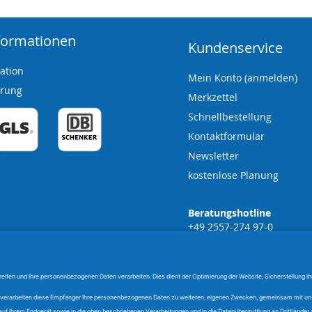
formationen
Kundenservice
ation
Mein Konto (anmelden)
erung
Merkzettel
Schnellbestellung
Kontaktformular
Newsletter
kostenlose Planung
Beratungshotline
+49 2557-274 97-0
Mo. - Fr.: 8.00 Uhr - 17.00
Sa.: auf Anfrage
Privatkunden
tag)
Ausführliche Beratung un
nach Terminvereinbarung
rhältnis von aktuellen Preisen zu