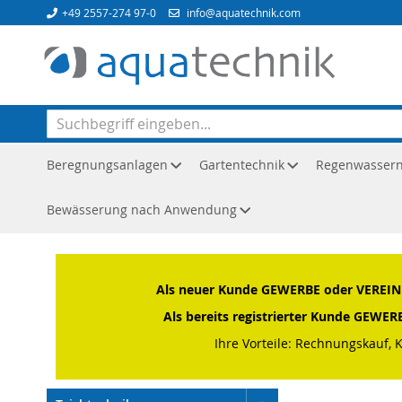
Direkt
+49 2557-274 97-0
info@aquatechnik.com
zum
Inhalt
Beregnungsanlagen
Gartentechnik
Regenwasser
Bewässerung nach Anwendung
Startseite
Teichtechnik
Über- & Unterwasserbeleuchtung
Als neuer Kunde GEWERBE oder VEREIN o
Als bereits registrierter Kunde GEWE
Ihre Vorteile: Rechnungskauf, 