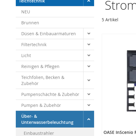
Stro
Teichtechnik
NEU
5
Artikel
Brunnen
Düsen & Einbauarmaturen
Filtertechnik
Licht
Reinigen & Pflegen
Teichfolien, Becken &
Zubehör
Pumpenschächte & Zubehör
Pumpen & Zubehör
Über- &
Unterwasserbeleuchtung
OASE InScenio 
Einbaustrahler