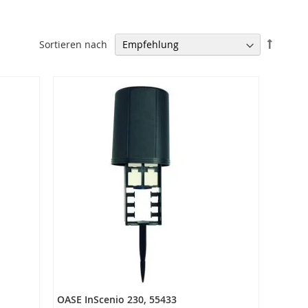
In
Sortieren nach
absteig
Reihenf
OASE InScenio 230, 55433