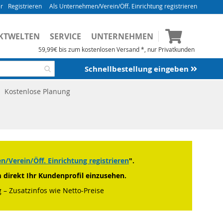
Registrieren
Als Unternehmen/Verein/Öff. Einrichtung registrieren
Mein Waren
KTWELTEN
SERVICE
UNTERNEHMEN
59,99€ bis zum kostenlosen Versand *, nur Privatkunden
Schnellbestellung eingeben
Kostenlose Planung
/Verein/Öff. Einrichtung registrieren
".
m direkt Ihr Kundenprofil einzusehen.
 – Zusatzinfos wie Netto-Preise