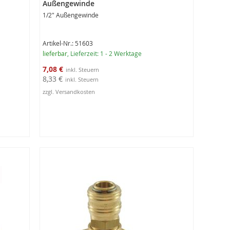
Außengewinde
1/2" Außengewinde
Artikel-Nr.: 51603
lieferbar
, Lieferzeit: 1 - 2 Werktage
Sonderangebot
7,08 €
8,33 €
zzgl. Versandkosten
In den Warenkorb