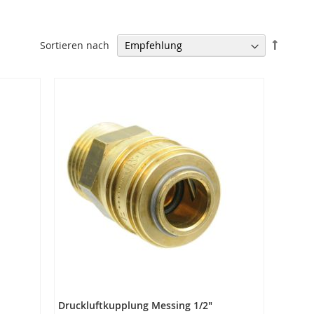
In
Sortieren nach
absteig
Reihenf
Druckluftkupplung Messing 1/2"