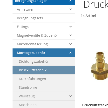
Druck
Beregnungsanlagen
Armaturen
14
Artikel
Beregnungssets
Fittings
Magnetventile & Zubehör
Mikrobewässerung
Montagezubehör
Dichtungszubehör
Drucklufttechnik
Durchführungen
Standrohre
Werkzeug
Maschinen
Druckluftsteck