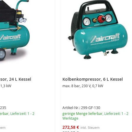
or, 24 L Kessel
Kolbenkompressor, 6 L Kessel
 1,3 kW
max. 8 bar, 230 V, 0,7 kW
-235
Artikel-Nr.: 299-GF-130
erbar
, Lieferzeit: 1 - 2
geringe Menge lieferbar
, Lieferzeit: 1 - 2
Werktage
Sonderangebot
272,58 €