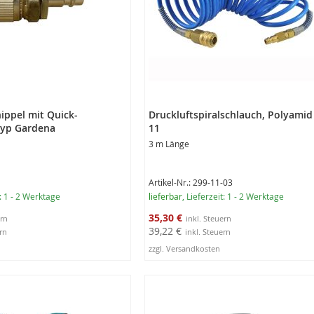
ippel mit Quick-
Druckluftspiralschlauch, Polyamid
Typ Gardena
11
3 m Länge
Artikel-Nr.: 299-11-03
t: 1 - 2 Werktage
lieferbar
, Lieferzeit: 1 - 2 Werktage
Sonderangebot
35,30 €
39,22 €
zzgl. Versandkosten
rb
In den Warenkorb