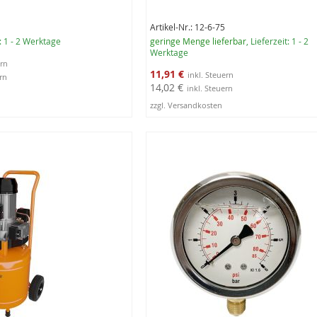
Artikel-Nr.: 12-6-75
t: 1 - 2 Werktage
geringe Menge lieferbar
, Lieferzeit: 1 - 2
Werktage
Sonderangebot
11,91 €
14,02 €
zzgl. Versandkosten
rb
In den Warenkorb