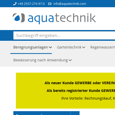
Direkt
+49 2557-274 97-0
info@aquatechnik.com
zum
Inhalt
Beregnungsanlagen
Gartentechnik
Regenwasser
Bewässerung nach Anwendung
Startseite
Beregnungsanlagen
Montagezubehör
Druc
Als neuer Kunde GEWERBE oder VEREIN o
Als bereits registrierter Kunde GEWE
Ihre Vorteile: Rechnungskauf, 