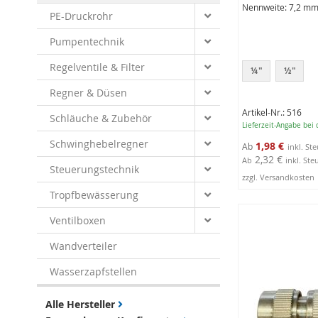
Nennweite: 7,2 m
PE-Druckrohr
Pumpentechnik
Regelventile & Filter
¼"
½"
Regner & Düsen
Artikel-Nr.: 516
Schläuche & Zubehör
Lieferzeit-Angabe bei
Schwinghebelregner
1,98 €
Ab
2,32 €
Ab
inkl. Ste
Steuerungstechnik
zzgl. Versandkosten
2
Tropfbewässerung
Produktausführ
anzeigen
Ventilboxen
Wandverteiler
Wasserzapfstellen
Alle Hersteller