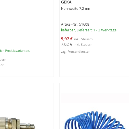
GEKA
m
Nennweite 7,2 mm
Artikel-Nr.: 51608
lieferbar
, Lieferzeit: 1 - 2 Werktage
Sonderangebot
5,97 €
7,02 €
 den Produktvarianten.
zzgl. Versandkosten
uer
In den Warenkorb
ungen