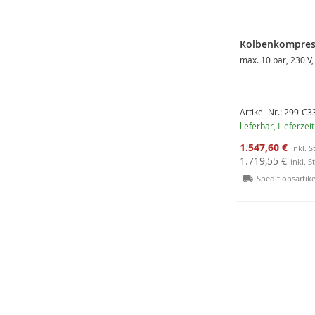
Kolbenkompress
max. 10 bar, 230 V,
Artikel-Nr.: 299-C
lieferbar
, Lieferzei
Sonderangebot
1.547,60 €
1.719,55 €
Speditionsartike
In den Warenko