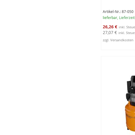
Artikel-Nr.: 87-050
lieferbar
, Lieferzei
Sonderangebot
26,26 €
27,07 €
zzgl. Versandkosten
In den Warenko