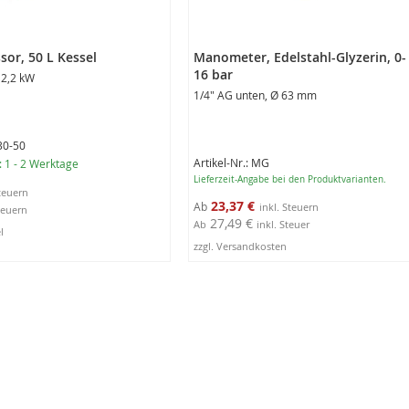
or, 50 L Kessel
Manometer, Edelstahl-Glyzerin, 0-
16 bar
 2,2 kW
1/4" AG unten, Ø 63 mm
330-50
Artikel-Nr.: MG
t: 1 - 2 Werktage
Lieferzeit-Angabe bei den Produktvarianten.
23,37 €
Ab
27,49 €
Ab
inkl. Steuer
l
zzgl. Versandkosten
3
rb
Produktausführungen
anzeigen