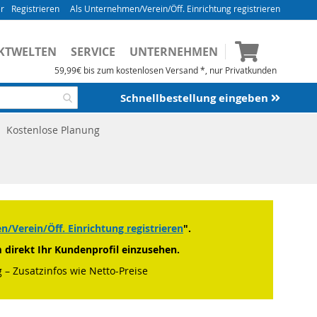
Registrieren
Als Unternehmen/Verein/Öff. Einrichtung registrieren
Mein Waren
KTWELTEN
SERVICE
UNTERNEHMEN
59,99€ bis zum kostenlosen Versand *, nur Privatkunden
Schnellbestellung eingeben
Kostenlose Planung
/Verein/Öff. Einrichtung registrieren
".
m direkt Ihr Kundenprofil einzusehen.
 – Zusatzinfos wie Netto-Preise