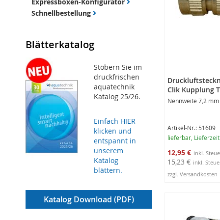
Expressboxen-Konfigurator
Schnellbestellung
Blätterkatalog
Stöbern Sie im
druckfrischen
Druckluftsteckn
aquatechnik
Clik Kupplung 
Katalog 25/26.
Nennweite 7,2 mm
Einfach HIER
Artikel-Nr.: 51609
klicken und
lieferbar
, Lieferzei
entspannt in
unserem
Sonderangebot
12,95 €
Katalog
15,23 €
blättern.
zzgl. Versandkosten
In den Warenko
Katalog Download (PDF)