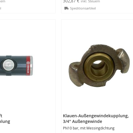
302,87 €
l
Speditionsartikel
rb
In den Warenkorb
ft
Klauen-Außengewindekupplung,
plung
3/4" Außengewinde
PN10 bar, mit Messingdichtung