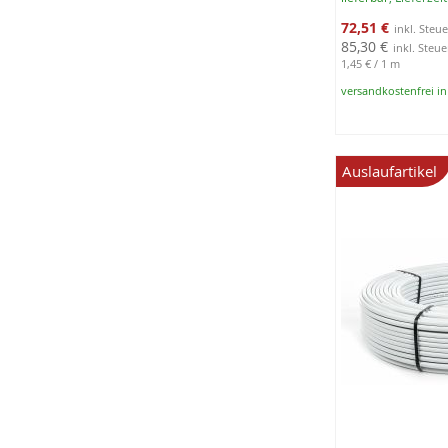
Sonderangebot
72,51 €
85,30 €
1,45 €
/ 1 m
versandkostenfrei i
In den Warenko
Auslaufartikel