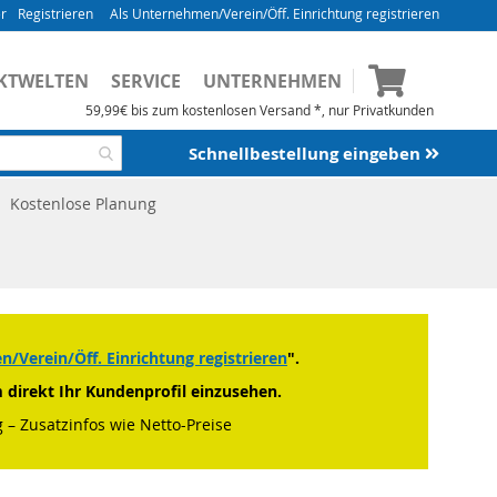
Registrieren
Als Unternehmen/Verein/Öff. Einrichtung registrieren
Mein Waren
KTWELTEN
SERVICE
UNTERNEHMEN
59,99€ bis zum kostenlosen Versand *, nur Privatkunden
Schnellbestellung eingeben
Kostenlose Planung
/Verein/Öff. Einrichtung registrieren
".
m direkt Ihr Kundenprofil einzusehen.
 – Zusatzinfos wie Netto-Preise