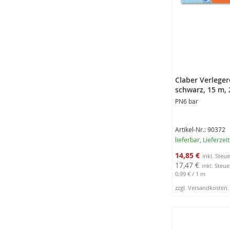
Claber Verleger
schwarz, 15 m,
PN6 bar
Artikel-Nr.: 90372
lieferbar
, Lieferzei
Sonderangebot
14,85 €
17,47 €
0,99 €
/ 1 m
zzgl. Versandkosten
In den Warenko