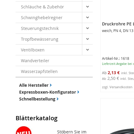
Schläuche & Zubehör
Schwinghebelregner
Druckrohre PE 
Steuerungstechnik
weich, PN 4, DN 13
Tropfbewässerung
Ventilboxen
Artikel-Nr.: 1618
Wandverteiler
Lieferzeit-Angabe bei
Wasserzapfstellen
2,13 €
Ab
2,50 €
Ab
inkl. Ste
Alle Hersteller
zzgl. Versandkosten
Expressboxen-Konfigurator
4
Schnellbestellung
Produktausführ
anzeigen
Blätterkatalog
Stöbern Sie im