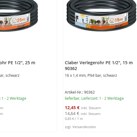
ohr PE 1/2", 25 m
Claber Verlegerohr PE 1/2", 15 m
90362
ar, schwarz
16 x 1,4 mm, PN4 bar, schwarz
Artikel-Nr.: 90362
t: 1 - 2 Werktage
lieferbar
, Lieferzeit: 1 - 2 Werktage
Sonderangebot
12,45 €
14,64 €
0,83 €
/ 1 m
zzgl. Versandkosten
rb
In den Warenkorb