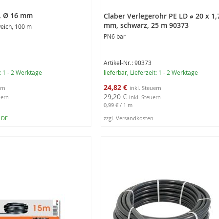
, Ø 16 mm
Claber Verlegerohr PE LD ⌀ 20 x 1,
mm, schwarz, 25 m 90373
weich, 100 m
PN6 bar
Artikel-Nr.: 90373
t: 1 - 2 Werktage
lieferbar
, Lieferzeit: 1 - 2 Werktage
Sonderangebot
24,82 €
29,20 €
0,99 €
/ 1 m
n DE
zzgl. Versandkosten
rb
In den Warenkorb