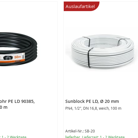
Auslaufartikel
ohr PE LD 90385,
Sunblock PE LD, Ø 20 mm
50 m
PN4, 1/2", DN 16,8, weich, 100 m
Artikel-Nr.: SB-20
t: 1 - 2 Werktage
lieferbar
, Lieferzeit: 1 - 2 Werktage