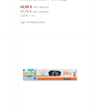
Sonderangebot
32,05 €
37,70 €
1,28 €
/ 1 m
zzgl. Versandkosten
In den Warenkorb