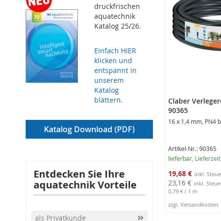
druckfrischen
aquatechnik
Katalog 25/26.
Einfach HIER
klicken und
entspannt in
unserem
Katalog
blättern.
Claber Verleger
90365
16 x 1,4 mm, PN4 b
Katalog Download (PDF)
Artikel-Nr.: 90365
lieferbar
, Lieferzei
Sonderangebot
Entdecken Sie Ihre
19,68 €
aquatechnik Vorteile
23,16 €
0,79 €
/ 1 m
zzgl. Versandkosten
In den Warenko
als Privatkunde