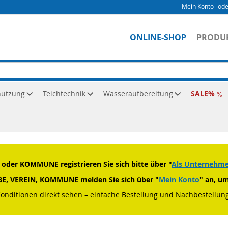
Mein Konto
ONLINE-SHOP
PRODU
nutzung
Teichtechnik
Wasseraufbereitung
SALE
N 4-6 bar
der KOMMUNE registrieren Sie sich bitte über "
Als Unternehmen
RBE, VEREIN, KOMMUNE melden Sie sich über "
Mein Konto
" an, u
Konditionen direkt sehen – einfache Bestellung und Nachbestellung