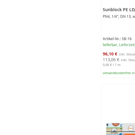
Sunblock PE LD
PN4, 1/4", DN 13, 
Artikel-Nr.: SB-16
lieferbar
, Lieferzei
Sonderangebot
96,10 €
113,06 €
0,96 €
/ 1 m
versandkostenfrei i
In den Warenko