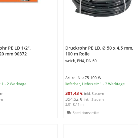
ohr PE LD 1/2",
Druckrohr PE LD, Ø 50 x 4,5 mm,
 20 mm 90372
100 m Rolle
weich, PN4, DN 60
Artikel-Nr.: 75-100-W
t: 1 - 2 Werktage
lieferbar
, Lieferzeit: 1 - 2 Werktage
Sonderangebot
301,43 €
354,62 €
3,01 €
/ 1 m
Speditionsartikel
rb
In den Warenkorb