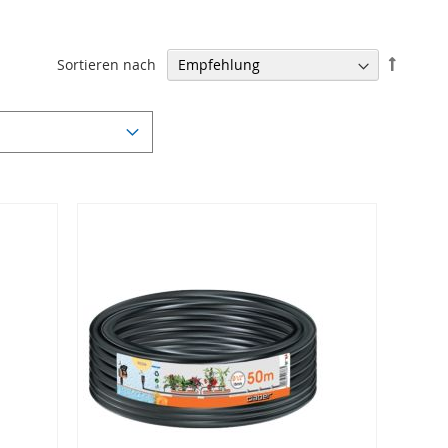
In
Sortieren nach
absteig
Reihenf