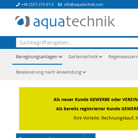
Direkt
+49 2557-274 97-0
info@aquatechnik.com
zum
Inhalt
Beregnungsanlagen
Gartentechnik
Regenwasser
Bewässerung nach Anwendung
Startseite
Beregnungsanlagen
PE-Druckrohr
weich, P
Als neuer Kunde GEWERBE oder VEREIN o
Als bereits registrierter Kunde GEWE
Ihre Vorteile: Rechnungskauf, 