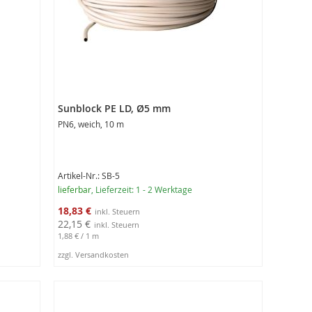
Sunblock PE LD, Ø5 mm
PN6, weich, 10 m
Artikel-Nr.: SB-5
lieferbar
, Lieferzeit: 1 - 2 Werktage
Sonderangebot
18,83 €
22,15 €
1,88 €
/ 1 m
zzgl. Versandkosten
In den Warenkorb