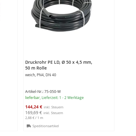
Druckrohr PE LD, Ø 50 x 4,5 mm,
50 m Rolle
weich, PN4, DN 40
Artikel-Nr.: 75-050-W
lieferbar
, Lieferzeit: 1 - 2 Werktage
Sonderangebot
144,24 €
169,69 €
2,88 €
/ 1 m
Speditionsartikel
In den Warenkorb