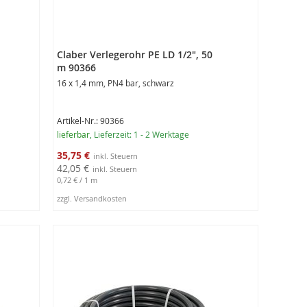
Claber Verlegerohr PE LD 1/2", 50
m 90366
16 x 1,4 mm, PN4 bar, schwarz
Artikel-Nr.: 90366
lieferbar
, Lieferzeit: 1 - 2 Werktage
Sonderangebot
35,75 €
42,05 €
0,72 €
/ 1 m
zzgl. Versandkosten
In den Warenkorb