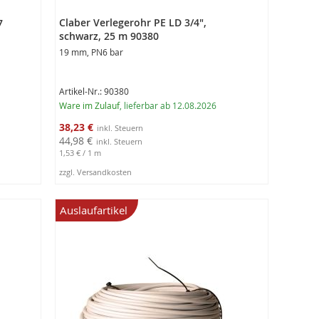
Claber Verlegerohr PE LD 3/4",
7
schwarz, 25 m 90380
19 mm, PN6 bar
Artikel-Nr.: 90380
Ware im Zulauf
, lieferbar ab 12.08.2026
Sonderangebot
38,23 €
44,98 €
1,53 €
/ 1 m
zzgl. Versandkosten
In den Warenkorb
Auslaufartikel