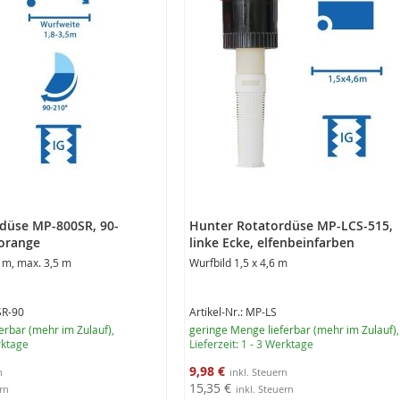
düse MP-800SR, 90-
Hunter Rotatordüse MP-LCS-515,
 orange
linke Ecke, elfenbeinfarben
 m, max. 3,5 m
Wurfbild 1,5 x 4,6 m
SR-90
Artikel-Nr.: MP-LS
erbar (mehr im Zulauf)
,
geringe Menge lieferbar (mehr im Zulauf)
,
erktage
Lieferzeit: 1 - 3 Werktage
Sonderangebot
9,98 €
15,35 €