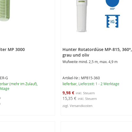
lter MP 3000
Hunter Rotatordüse MP-815, 360°
grau und oliv
Wufweite mind. 2,5 m, max. 4,9 m
TER-G
Artikel-Nr.: MP815-360
erbar (mehr im Zulauf)
,
lieferbar
, Lieferzeit: 1 - 2 Werktage
erktage
Sonderangebot
9,98 €
15,35 €
zzgl. Versandkosten
rb
In den Warenkorb