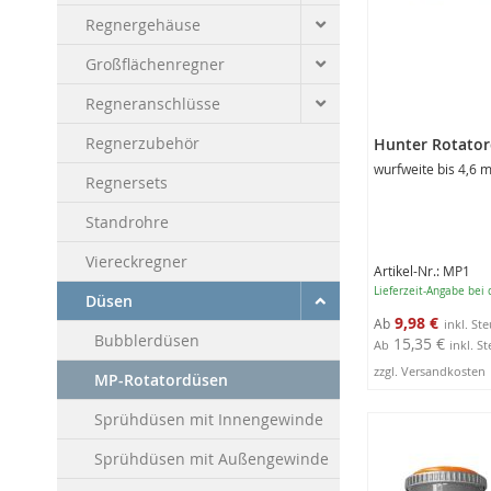
Regnergehäuse
Großflächenregner
Regneranschlüsse
Regnerzubehör
Hunter Rotato
wurfweite bis 4,6 
Regnersets
Standrohre
Viereckregner
Artikel-Nr.: MP1
Lieferzeit-Angabe bei
Düsen
9,98 €
Ab
Bubblerdüsen
15,35 €
Ab
inkl. S
zzgl. Versandkosten
MP-Rotatordüsen
4
Produktausführ
Sprühdüsen mit Innengewinde
anzeigen
Sprühdüsen mit Außengewinde