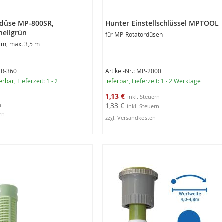
rdüse MP-800SR,
Hunter Einstellschlüssel MPTOOL
hellgrün
für MP-Rotatordüsen
 m, max. 3,5 m
SR-360
Artikel-Nr.: MP-2000
erbar
, Lieferzeit: 1 - 2
lieferbar
, Lieferzeit: 1 - 2 Werktage
Sonderangebot
1,13 €
1,33 €
zzgl. Versandkosten
rb
In den Warenkorb