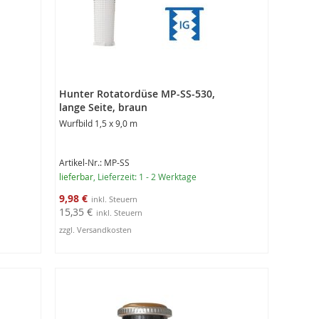
Hunter Rotatordüse MP-SS-530,
lange Seite, braun
Wurfbild 1,5 x 9,0 m
Artikel-Nr.: MP-SS
lieferbar
, Lieferzeit: 1 - 2 Werktage
Sonderangebot
9,98 €
15,35 €
zzgl. Versandkosten
In den Warenkorb