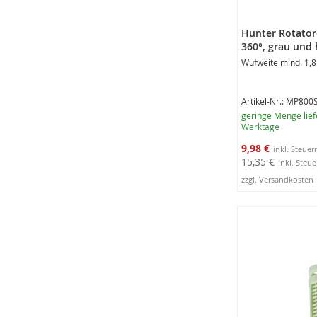
Hunter Rotato
360°, grau und 
Wufweite mind. 1,8
Artikel-Nr.: MP800
geringe Menge lief
Werktage
Sonderangebot
9,98 €
15,35 €
zzgl. Versandkosten
In den Warenko