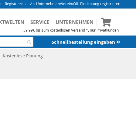
Registrieren
Als Unternehmen/Verein/Öff. Einrichtung registrieren
Mein Waren
KTWELTEN
SERVICE
UNTERNEHMEN
/Verein/Öff. Einrichtung registrieren
".
59,99€ bis zum kostenlosen Versand *, nur Privatkunden
m direkt Ihr Kundenprofil einzusehen.
Schnellbestellung eingeben
 – Zusatzinfos wie Netto-Preise
Kostenlose Planung