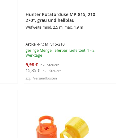
Hunter Rotatordüse MP-815, 210-
270°, grau und hellblau
Wufweite mind. 2,5 m, max. 4,9 m
Artikel-Nr.: MP815-210
geringe Menge lieferbar
, Lieferzeit: 1 - 2
Werktage
Sonderangebot
9,98 €
15,35 €
zzgl. Versandkosten
In den Warenkorb