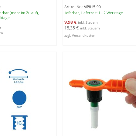
0
Artikel-Nr.: MP815-90
erbar (mehr im Zulauf)
,
lieferbar
, Lieferzeit: 1 - 2 Werktage
erktage
Sonderangebot
9,98 €
15,35 €
zzgl. Versandkosten
rb
In den Warenkorb