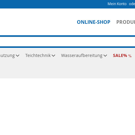
en
MP-Rotatordüsen
Mein Konto
ONLINE-SHOP
PRODU
der KOMMUNE registrieren Sie sich bitte über "
Als Unternehmen
RBE, VEREIN, KOMMUNE melden Sie sich über "
Mein Konto
" an, u
Konditionen direkt sehen – einfache Bestellung und Nachbestellung
nutzung
Teichtechnik
Wasseraufbereitung
SALE