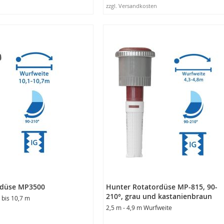
zzgl. Versandkosten
rb
In den Warenkorb
rdüse MP3500
Hunter Rotatordüse MP-815, 90-
210°, grau und kastanienbraun
 bis 10,7 m
2,5 m - 4,9 m Wurfweite