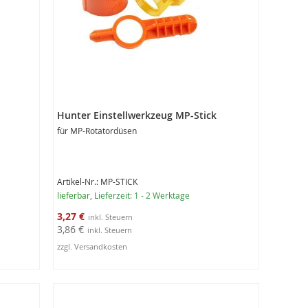
,
Hunter Einstellwerkzeug MP-Stick
für MP-Rotatordüsen
Artikel-Nr.: MP-STICK
lieferbar
, Lieferzeit: 1 - 2 Werktage
Sonderangebot
3,27 €
3,86 €
zzgl. Versandkosten
In den Warenkorb