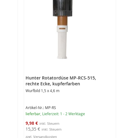
Hunter Rotatordüse MP-RCS-515,
rechte Ecke, kupferfarben
Wurfbild 1,5 x 4,6 m
Artikel-Nr.: MP-RS
lieferbar
, Lieferzeit: 1 - 2 Werktage
Sonderangebot
9,98 €
15,35 €
zzgl. Versandkosten