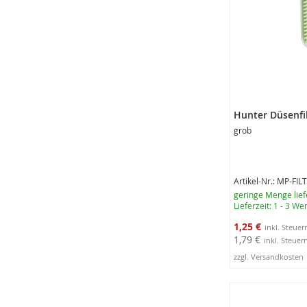
Hunter Düsenfi
grob
Artikel-Nr.: MP-FIL
geringe Menge lief
Lieferzeit: 1 - 3 W
Sonderangebot
1,25 €
1,79 €
zzgl. Versandkosten
In den Warenko