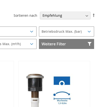
In
Sortieren nach
absteig
Reihenf
Betriebsdruck Max. (bar)
Weitere Filter
s Max. (m³/h)