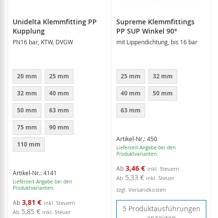
Unidelta Klemmfitting PP
Supreme Klemmfittings
Kupplung
PP SUP Winkel 90°
PN16 bar, KTW, DVGW
mit Lippendichtung, bis 16 bar
20 mm
25 mm
25 mm
32 mm
32 mm
40 mm
40 mm
50 mm
50 mm
63 mm
63 mm
75 mm
90 mm
Artikel-Nr.: 450
110 mm
Lieferzeit-Angabe bei den
Produktvarianten.
3,46 €
Ab
Artikel-Nr.: 4141
5,33 €
Ab
inkl. Steuer
Lieferzeit-Angabe bei den
Produktvarianten.
zzgl. Versandkosten
3,81 €
Ab
5 Produktausführungen
5,85 €
Ab
inkl. Steuer
anzeigen