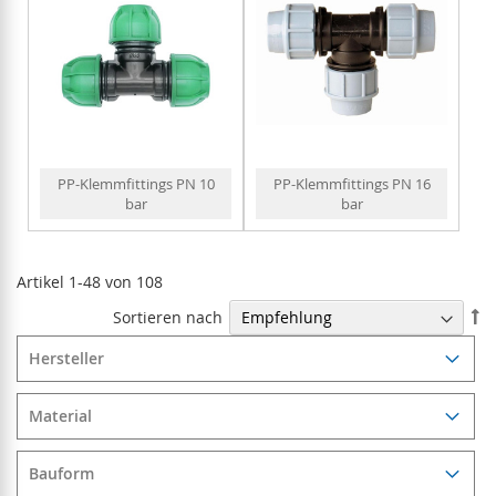
PP-Klemmfittings PN 10
PP-Klemmfittings PN 16
bar
bar
Artikel
1
-
48
von
108
In
Sortieren nach
ab
Re
Hersteller
Material
Bauform