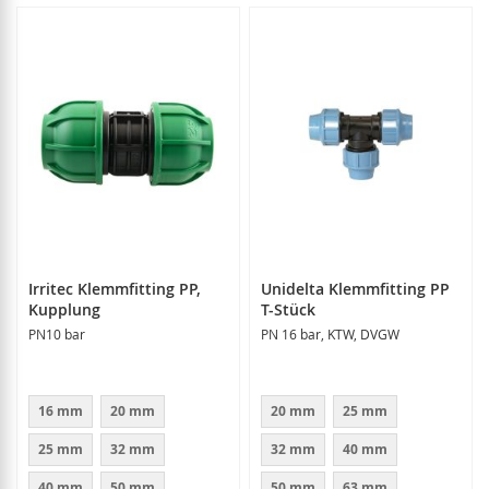
Irritec Klemmfitting PP,
Unidelta Klemmfitting PP
Kupplung
T-Stück
PN10 bar
PN 16 bar, KTW, DVGW
16 mm
20 mm
20 mm
25 mm
25 mm
32 mm
32 mm
40 mm
40 mm
50 mm
50 mm
63 mm