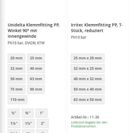
Unidelta Klemmfitting PP,
Irritec Klemmfitting PP, T-
Winkel 90° mit
Stück, reduziert
innengewinde
PN10 bar
PN16 bar, DVGW, KTW
20 mm
25 mm
25 mm x 20 mm
32 mm
40 mm
32 mm x 25 mm
50 mm
63 mm
40 mm x 32 mm
75 mm
90 mm
50 mm x 40 mm
110 mm
63 mm x 50 mm
½"
¾"
1"
Artikel-Nr.: 11-36
Lieferzeit-Angabe bei den
1¼"
1½"
2"
Produktvarianten.