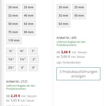
20 mm
25 mm
20 mm
25 mm
32 mm
40 mm
32 mm
50 mm
50 mm
63 mm
63 mm
75 mm
90 mm
Artikel-Nr.: 445
110 mm
Lieferzeit-Angabe bei den
Produktvarianten.
½"
¾"
1"
3,68 €
Ab
5,66 €
Ab
inkl. Steuer
1¼"
1½"
2"
zzgl. Versandkosten
2½"
3"
4"
5 Produktausführungen
anzeigen
Artikel-Nr.: 2121
Lieferzeit-Angabe bei den
Produktvarianten.
2,25 €
Ab
3,45 €
Ab
inkl. Steuer