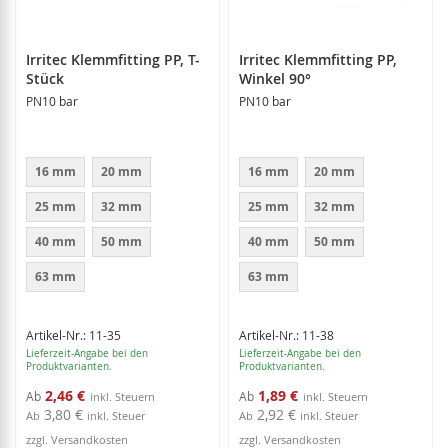
Irritec Klemmfitting PP, T-
Irritec Klemmfitting PP,
Stück
Winkel 90°
PN10 bar
PN10 bar
16 mm
20 mm
16 mm
20 mm
25 mm
32 mm
25 mm
32 mm
40 mm
50 mm
40 mm
50 mm
63 mm
63 mm
Artikel-Nr.: 11-35
Artikel-Nr.: 11-38
Lieferzeit-Angabe bei den
Lieferzeit-Angabe bei den
Produktvarianten.
Produktvarianten.
2,46 €
1,89 €
Ab
Ab
3,80 €
2,92 €
Ab
inkl. Steuer
Ab
inkl. Steuer
zzgl. Versandkosten
zzgl. Versandkosten