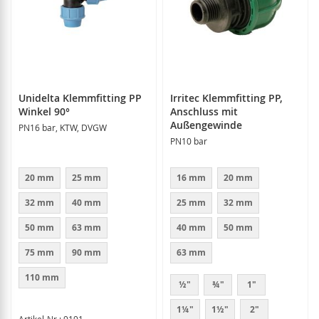
Unidelta Klemmfitting PP
Irritec Klemmfitting PP,
Winkel 90°
Anschluss mit
Außengewinde
PN16 bar, KTW, DVGW
PN10 bar
20 mm
25 mm
16 mm
20 mm
32 mm
40 mm
25 mm
32 mm
50 mm
63 mm
40 mm
50 mm
75 mm
90 mm
63 mm
110 mm
½"
¾"
1"
1¼"
1½"
2"