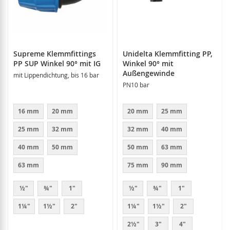
Supreme Klemmfittings
Unidelta Klemmfitting PP,
PP SUP Winkel 90° mit IG
Winkel 90° mit
Außengewinde
mit Lippendichtung, bis 16 bar
PN10 bar
16 mm
20 mm
20 mm
25 mm
25 mm
32 mm
32 mm
40 mm
40 mm
50 mm
50 mm
63 mm
63 mm
75 mm
90 mm
½"
¾"
1"
½"
¾"
1"
1¼"
1½"
2"
1¼"
1½"
2"
2½"
3"
4"