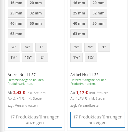
16 mm
20 mm
16 mm
20 mm
25 mm
32 mm
25 mm
32 mm
40 mm
50 mm
40 mm
50 mm
63 mm
63 mm
½"
¾"
1"
½"
¾"
1"
1¼"
1½"
2"
1¼"
1½"
Artikel-Nr.: 11-37
Artikel-Nr.: 11-32
Lieferzeit-Angabe bei den
Lieferzeit-Angabe bei den
Produktvarianten.
Produktvarianten.
2,43 €
1,17 €
Ab
Ab
3,74 €
1,79 €
Ab
inkl. Steuer
Ab
inkl. Steuer
zzgl. Versandkosten
zzgl. Versandkosten
17 Produktausführungen
17 Produktausführungen
anzeigen
anzeigen