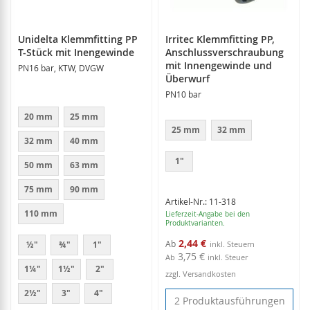
Unidelta Klemmfitting PP
Irritec Klemmfitting PP,
T-Stück mit Inengewinde
Anschlussverschraubung
mit Innengewinde und
PN16 bar, KTW, DVGW
Überwurf
PN10 bar
20 mm
25 mm
25 mm
32 mm
32 mm
40 mm
1"
50 mm
63 mm
75 mm
90 mm
Artikel-Nr.: 11-318
110 mm
Lieferzeit-Angabe bei den
Produktvarianten.
2,44 €
Ab
½"
¾"
1"
3,75 €
Ab
inkl. Steuer
1¼"
1½"
2"
zzgl. Versandkosten
2½"
3"
4"
2 Produktausführungen