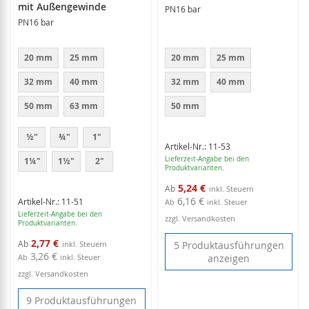
mit Außengewinde
PN16 bar
PN16 bar
20 mm
25 mm
20 mm
25 mm
32 mm
40 mm
32 mm
40 mm
50 mm
63 mm
50 mm
½"
¾"
1"
Artikel-Nr.: 11-53
Lieferzeit-Angabe bei den
1¼"
1½"
2"
Produktvarianten.
5,24 €
Ab
6,16 €
Artikel-Nr.: 11-51
Ab
inkl. Steuer
Lieferzeit-Angabe bei den
zzgl. Versandkosten
Produktvarianten.
2,77 €
Ab
5 Produktausführungen
3,26 €
Ab
inkl. Steuer
anzeigen
zzgl. Versandkosten
9 Produktausführungen