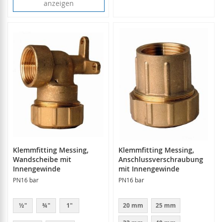
anzeigen
Klemmfitting Messing,
Klemmfitting Messing,
Wandscheibe mit
Anschlussverschraubung
Innengewinde
mit Innengewinde
PN16 bar
PN16 bar
½"
¾"
1"
20 mm
25 mm