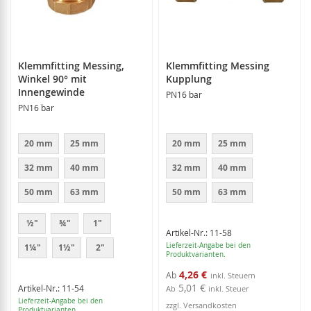
Klemmfitting Messing,
Klemmfitting Messing
Winkel 90° mit
Kupplung
Innengewinde
PN16 bar
PN16 bar
20 mm
25 mm
20 mm
25 mm
32 mm
40 mm
32 mm
40 mm
50 mm
63 mm
50 mm
63 mm
½"
¾"
1"
Artikel-Nr.: 11-58
Lieferzeit-Angabe bei den
1¼"
1½"
2"
Produktvarianten.
4,26 €
Ab
5,01 €
Artikel-Nr.: 11-54
Ab
inkl. Steuer
Lieferzeit-Angabe bei den
zzgl. Versandkosten
Produktvarianten.