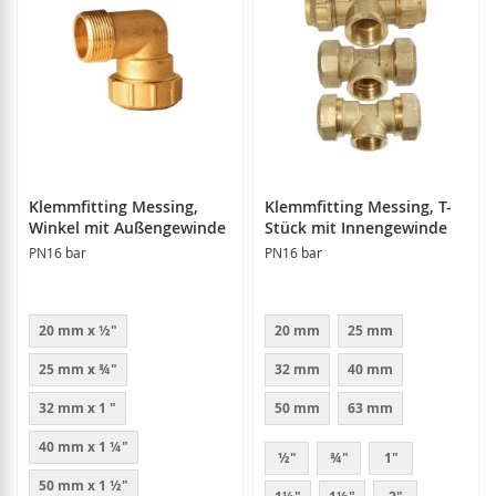
Klemmfitting Messing,
Klemmfitting Messing, T-
Winkel mit Außengewinde
Stück mit Innengewinde
PN16 bar
PN16 bar
20 mm x ½"
20 mm
25 mm
25 mm x ¾"
32 mm
40 mm
32 mm x 1 "
50 mm
63 mm
40 mm x 1 ¼"
½"
¾"
1"
50 mm x 1 ½"