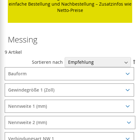
einfache Bestellung und Nachbestellung – Zusatzinfos wie
Netto-Preise
Messing
9
Artikel
In
Sortieren nach
ab
Re
Bauform
Gewindegröße 1 (Zoll)
Nennweite 1 (mm)
Nennweite 2 (mm)
Verbindungsart NW 1