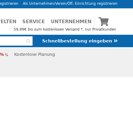
egistrieren
Als Unternehmen/Verein/Öff. Einrichtung registrieren
Mein Waren
ELTEN
SERVICE
UNTERNEHMEN
59,99€ bis zum kostenlosen Versand *, nur Privatkunden
Schnellbestellung eingeben
Kostenlose Planung