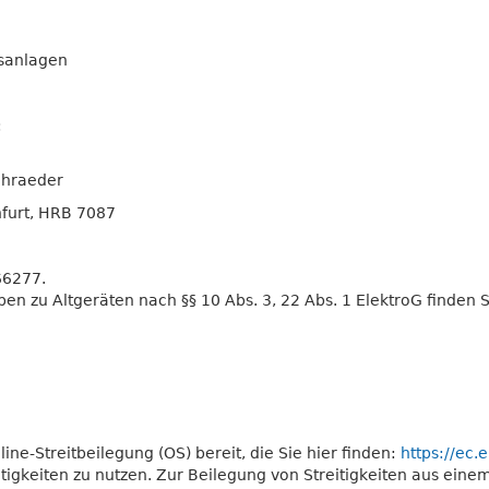
sanlagen
:
chraeder
nfurt, HRB 7087
66277.
ben zu Altgeräten nach §§ 10 Abs. 3, 22 Abs. 1 ElektroG finden 
ine-Streitbeilegung (OS) bereit, die Sie hier finden:
https://ec
reitigkeiten zu nutzen. Zur Beilegung von Streitigkeiten aus ein