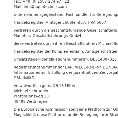
Fax: +49 (0) 2557-274 97 - 22
Mail:
info@aquatechnik.com
Unternehmensgegenstand: Fachhändler für Beregnung
Handelsregister: Amtsgericht Steinfurt, HRA 5057
vertreten durch die geschäftsführende Gesellschafterin
Manotura Geschäftsführungs-GmbH
diese vertreten durch ihren Geschäftsführer: Michael S
Handelsregister der Komplementärin: Amtsgericht Stei
Umsatzsteuer-Identifikationsnummer(n): DE814007010
Registrierungsnummer der EAR: WEEE-Reg.-Nr. DE 906
Informationen zur Erfüllung der quantitativen Zielvorga
("Statistik").
Verantwortlich gemäß § 18 MStV:
Michael Schraeder
Prozessionsweg 38
48493 Wettringen
Die Europäische Kommission stellt eine Plattform zur Onl
Möglichkeit, diese Plattform für die Beilegung ihrer St