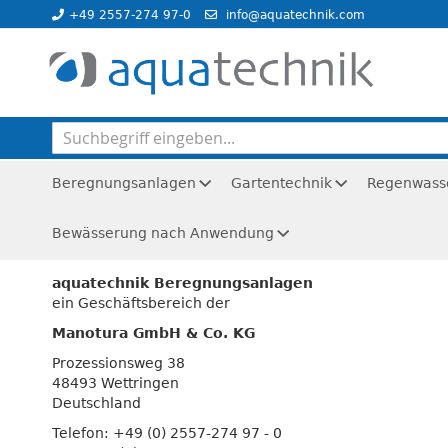
Direkt
+49 2557-274 97-0
info@aquatechnik.com
zum
Inhalt
Beregnungsanlagen
Gartentechnik
Regenwass
Bewässerung nach Anwendung
Startseite
Impressum
aquatechnik Beregnungsanlagen
ein Geschäftsbereich der
Manotura GmbH & Co. KG
Prozessionsweg 38
48493 Wettringen
Deutschland
Telefon: +49 (0) 2557-274 97 - 0