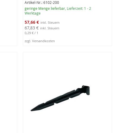
Artikel-Nr.: 6102-200
geringe Menge lieferbar
, Lieferzeit: 1 - 2
Werktage
Sonderangebot
57,66 €
67,83 €
0,29 €
/ 1
zzgl. Versandkosten
In den Warenkorb