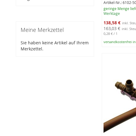
Artikel-Nr.: 6102-5
geringe Menge lief
Werktage
Sonderangebot
138,58 €
163,03 €
Meine Merkzettel
0,28 €
/ 1
versandkostenfrei i
Sie haben keine Artikel auf Ihrem
Merkzettel.
In den Warenko