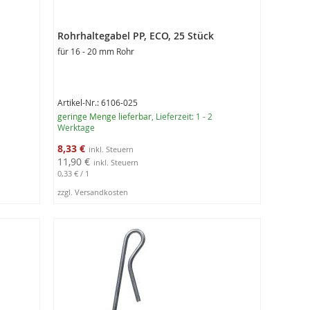
Rohrhaltegabel PP, ECO, 25 Stück
für 16 - 20 mm Rohr
Artikel-Nr.: 6106-025
geringe Menge lieferbar
, Lieferzeit: 1 - 2
Werktage
Sonderangebot
8,33 €
11,90 €
0,33 €
/ 1
zzgl. Versandkosten
In den Warenkorb