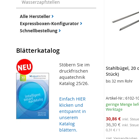
Wasserzapfstellen
Alle Hersteller
Expressboxen-Konfigurator
Schnellbestellung
Blätterkatalog
Stöbern Sie im
Stahlbügel, 20 
druckfrischen
Stück)
aquatechnik
bis 32 mm Rohr
Katalog 25/26.
Artikel-Nr.: 6102-1
Einfach HIER
geringe Menge lief
klicken und
Werktage
entspannt in
unserem
Sonderangebot
30,86 €
Katalog
36,30 €
blättern.
0,31 €
/ 1
zzgl. Versandkosten