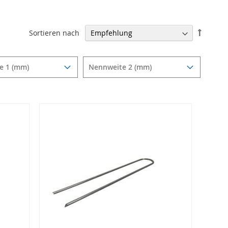
In
Sortieren nach
absteig
Reihenf
e 1 (mm)
Nennweite 2 (mm)