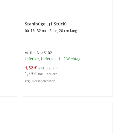
Stahlbügel, (1 Stück)
für 16 -32 mm Rohr, 20 cm lang
Artikel-Nr.: 6102
lieferbar
, Lieferzeit: 1 - 2 Werktage
Sonderangebot
1,52 €
1,79 €
zzgl. Versandkosten
In den Warenkorb