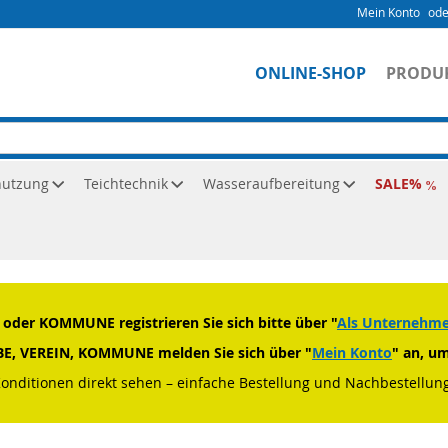
Mein Konto
ONLINE-SHOP
PRODU
nutzung
Teichtechnik
Wasseraufbereitung
SALE
opfzubehör
der KOMMUNE registrieren Sie sich bitte über "
Als Unternehmen
RBE, VEREIN, KOMMUNE melden Sie sich über "
Mein Konto
" an, u
Konditionen direkt sehen – einfache Bestellung und Nachbestellung