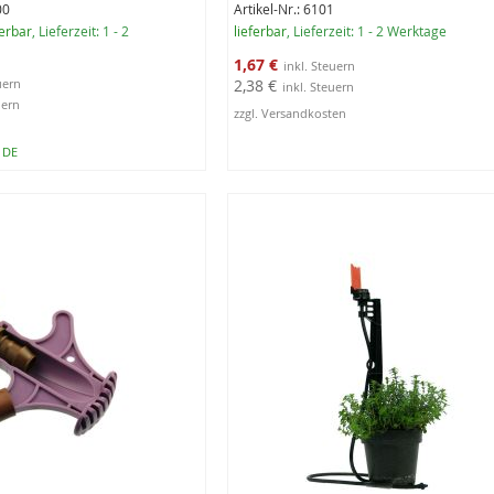
00
Artikel-Nr.: 6101
erbar
, Lieferzeit: 1 - 2
lieferbar
, Lieferzeit: 1 - 2 Werktage
Sonderangebot
1,67 €
2,38 €
zzgl. Versandkosten
n DE
rb
In den Warenkorb