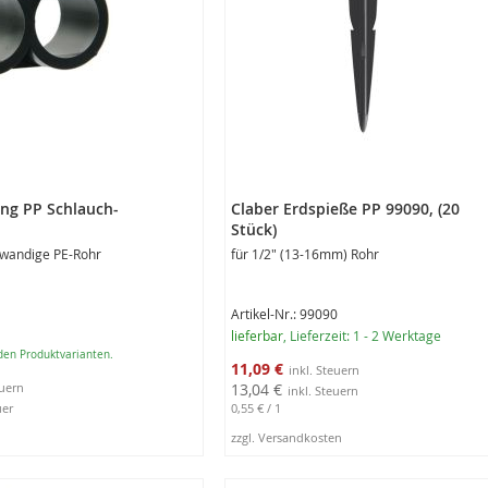
ting PP Schlauch-
Claber Erdspieße PP 99090, (20
Stück)
nwandige PE-Rohr
für 1/2" (13-16mm) Rohr
Artikel-Nr.: 99090
lieferbar
, Lieferzeit: 1 - 2 Werktage
 den Produktvarianten.
Sonderangebot
11,09 €
13,04 €
uer
0,55 €
/ 1
zzgl. Versandkosten
In den Warenkorb
ungen