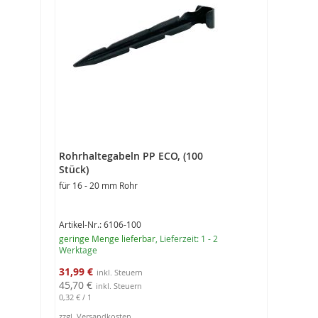
Rohrhaltegabeln PP ECO, (100
Stück)
für 16 - 20 mm Rohr
Artikel-Nr.: 6106-100
geringe Menge lieferbar
, Lieferzeit: 1 - 2
Werktage
Sonderangebot
31,99 €
45,70 €
0,32 €
/ 1
zzgl. Versandkosten