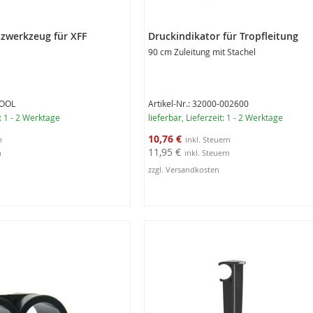
tzwerkzeug für XFF
Druckindikator für Tropfleitung
90 cm Zuleitung mit Stachel
TOOL
Artikel-Nr.: 32000-002600
t: 1 - 2 Werktage
lieferbar
, Lieferzeit: 1 - 2 Werktage
Sonderangebot
10,76 €
11,95 €
zzgl. Versandkosten
rb
In den Warenkorb