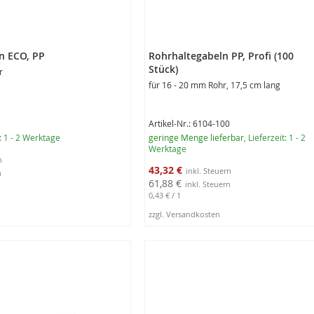
n ECO, PP
Rohrhaltegabeln PP, Profi (100
Stück)
r
für 16 - 20 mm Rohr, 17,5 cm lang
Artikel-Nr.: 6104-100
t: 1 - 2 Werktage
geringe Menge lieferbar
, Lieferzeit: 1 - 2
Werktage
Sonderangebot
43,32 €
61,88 €
0,43 €
/ 1
zzgl. Versandkosten
rb
In den Warenkorb