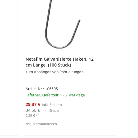
Netafim Galvanisierte Haken, 12
cm Länge, (100 Stück)
zum Abhängen von Rohrleitungen
Artikel-Nr.: 106505
lieferbar
, Lieferzeit: 1 - 2 Werktage
Sonderangebot
29,37 €
34,56 €
0,29 €
/ 1
zzgl. Versandkosten
In den Warenkorb