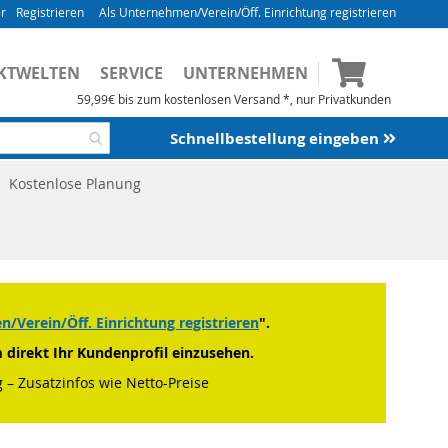
Registrieren
Als Unternehmen/Verein/Öff. Einrichtung registrieren
Mein Waren
KTWELTEN
SERVICE
UNTERNEHMEN
59,99€ bis zum kostenlosen Versand *, nur Privatkunden
Schnellbestellung eingeben
Kostenlose Planung
/Verein/Öff. Einrichtung registrieren
".
m direkt Ihr Kundenprofil einzusehen.
 – Zusatzinfos wie Netto-Preise