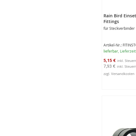
Rain Bird Einse
Fittings
für Steckverbinder
Artikel-Nr.: FITINS
lieferbar
, Lieferzei
Sonderangebot
5,15 €
7,93 €
zzgl. Versandkosten
In den Warenko