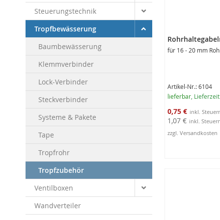
Steuerungstechnik
Tropfbewässerung
Rohrhaltegabel
Baumbewässerung
für 16 - 20 mm Roh
Klemmverbinder
Lock-Verbinder
Artikel-Nr.: 6104
lieferbar
, Lieferzei
Steckverbinder
Sonderangebot
0,75 €
Systeme & Pakete
1,07 €
zzgl. Versandkosten
Tape
Tropfrohr
In den Warenko
Tropfzubehör
Ventilboxen
Wandverteiler