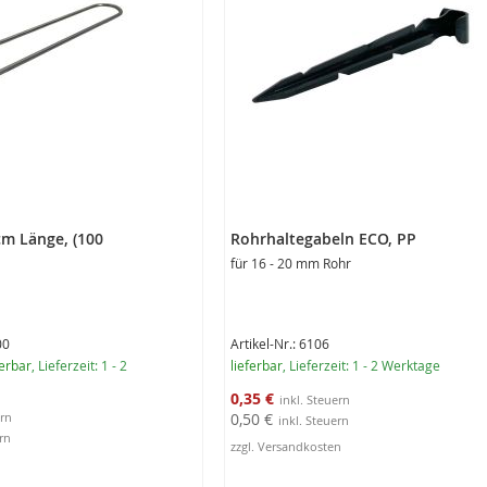
cm Länge, (100
Rohrhaltegabeln ECO, PP
für 16 - 20 mm Rohr
00
Artikel-Nr.: 6106
erbar
, Lieferzeit: 1 - 2
lieferbar
, Lieferzeit: 1 - 2 Werktage
Sonderangebot
0,35 €
0,50 €
zzgl. Versandkosten