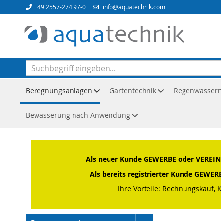
Direkt
+49 2557-274 97-0
info@aquatechnik.com
zum
Inhalt
Beregnungsanlagen
Gartentechnik
Regenwasser
Bewässerung nach Anwendung
Startseite
Beregnungsanlagen
Tropfbewässerung
Tr
Als neuer Kunde GEWERBE oder VEREIN o
Als bereits registrierter Kunde GEWE
Ihre Vorteile: Rechnungskauf, 