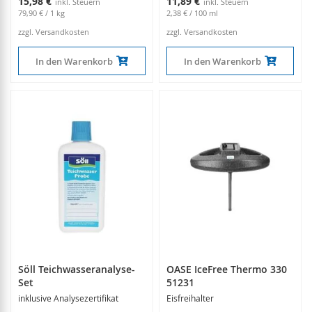
15,98 €
11,89 €
79,90 €
/ 1 kg
2,38 €
/ 100 ml
zzgl. Versandkosten
zzgl. Versandkosten
In den Warenkorb
In den Warenkorb
Söll Teichwasseranalyse-
OASE IceFree Thermo 330
Set
51231
inklusive Analysezertifikat
Eisfreihalter