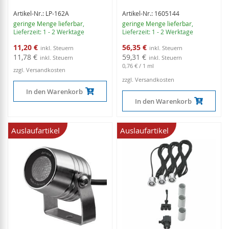
Artikel-Nr.: LP-162A
Artikel-Nr.: 1605144
geringe Menge lieferbar
,
geringe Menge lieferbar
,
Lieferzeit: 1 - 2 Werktage
Lieferzeit: 1 - 2 Werktage
Sonderangebot
Sonderangebot
11,20 €
56,35 €
11,78 €
59,31 €
0,76 €
/ 1 ml
zzgl. Versandkosten
zzgl. Versandkosten
In den Warenkorb
In den Warenkorb
Auslaufartikel
Auslaufartikel