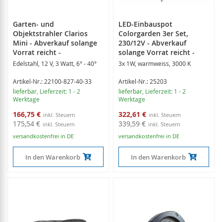
Garten- und
LED-Einbauspot
Objektstrahler Clarios
Colorgarden 3er Set,
Mini - Abverkauf solange
230/12V - Abverkauf
Vorrat reicht -
solange Vorrat reicht -
Edelstahl, 12 V, 3 Watt, 6° - 40°
3x 1W, warmweiss, 3000 K
Artikel-Nr.: 22100-827-40-33
Artikel-Nr.: 25203
lieferbar
, Lieferzeit: 1 - 2
lieferbar
, Lieferzeit: 1 - 2
Werktage
Werktage
Sonderangebot
Sonderangebot
166,75 €
322,61 €
175,54 €
339,59 €
versandkostenfrei in DE
versandkostenfrei in DE
In den Warenkorb
In den Warenkorb