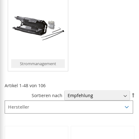
Strommanagement
Artikel
1
-
48
von
106
In
Sortieren nach
ab
Re
Hersteller