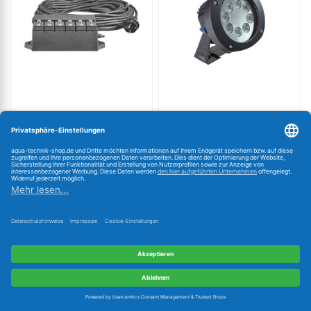
OASE ProfiLux Garden LED
OASE LunaAqua Power
Controller 42639
LED XL 3000 Narrow 51968
5 m Stromkabellänge
Scheinwerfer, 10°
Artikel-Nr.: 42639
Artikel-Nr.: 51968
geringe Menge lieferbar
,
geringe Menge lieferbar
,
Lieferzeit: 1 - 2 Werktage
Lieferzeit: 1 - 2 Werktage
296,20 €
240,26 €
versandkostenfrei in DE
versandkostenfrei in DE
In den Warenkorb
In den Warenkorb
Weitere Kategorien einblenden