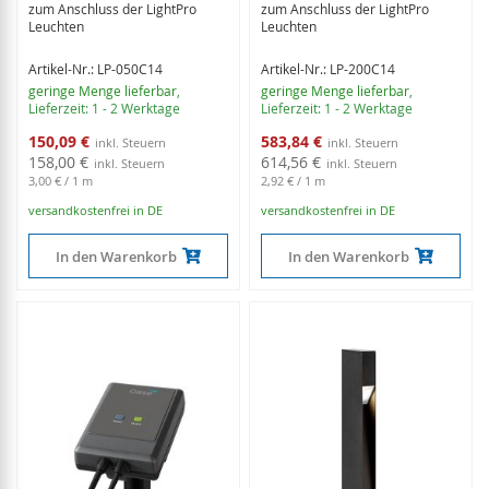
zum Anschluss der LightPro
zum Anschluss der LightPro
Leuchten
Leuchten
Artikel-Nr.: LP-050C14
Artikel-Nr.: LP-200C14
geringe Menge lieferbar
,
geringe Menge lieferbar
,
Lieferzeit: 1 - 2 Werktage
Lieferzeit: 1 - 2 Werktage
Sonderangebot
Sonderangebot
150,09 €
583,84 €
158,00 €
614,56 €
3,00 €
/ 1 m
2,92 €
/ 1 m
versandkostenfrei in DE
versandkostenfrei in DE
In den Warenkorb
In den Warenkorb