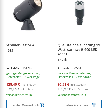
Strahler Castor 4
Quellsteinbeleuchtung 19
Watt warmweiß 600 LED
193S
40551
12 Volt
Artikel-Nr.: LP-178S
Artikel-Nr.: 40551
geringe Menge lieferbar
,
geringe Menge lieferbar
,
Lieferzeit: 1 - 2 Werktage
Lieferzeit: 1 - 2 Werktage
Sonderangebot
Sonderangebot
128,40 €
90,51 €
135,16 €
100,57 €
versandkostenfrei in DE
versandkostenfrei in DE
In den Warenkorb
In den Warenkorb