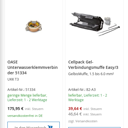
OASE
Cellpack Gel-
Unterwasserklemmverbin
Verbindungsmuffe Easy/3
der 51334
GelbisMuffe, 1.5 bis 6.0 mm²
UKK T3
Artikel-Nr.: 51334
Artikel-Nr.: 82-A3
geringe Menge lieferbar
,
lieferbar
, Lieferzeit: 1 - 2
Lieferzeit: 1 - 2 Werktage
Werktage
Sonderangebot
175,95 €
39,64 €
46,64 €
versandkostenfrei in DE
zzgl. Versandkosten
In den Warenkorb