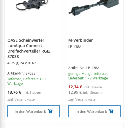
OASE Scheinwerfer
M-Verbinder
LunAqua Connect
LP-138A
Dreifachverteiler RGB,
87038
4-Polig, 24 V, IP 67
Artikel-Nr.: LP-138A
Artikel-Nr.: 87038
geringe Menge lieferbar
,
Lieferzeit: 1 - 2 Werktage
lieferbar
, Lieferzeit: 1 - 2
Werktage
Sonderangebot
12,34 €
13,76 €
12,99 €
zzgl. Versandkosten
zzgl. Versandkosten
In den Warenkorb
In den Warenkorb