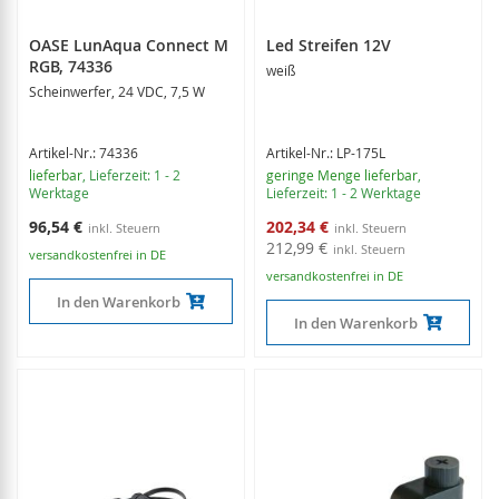
OASE LunAqua Connect M
Led Streifen 12V
RGB, 74336
weiß
Scheinwerfer, 24 VDC, 7,5 W
Artikel-Nr.: 74336
Artikel-Nr.: LP-175L
lieferbar
, Lieferzeit: 1 - 2
geringe Menge lieferbar
,
Werktage
Lieferzeit: 1 - 2 Werktage
Sonderangebot
96,54 €
202,34 €
212,99 €
versandkostenfrei in DE
versandkostenfrei in DE
In den Warenkorb
In den Warenkorb