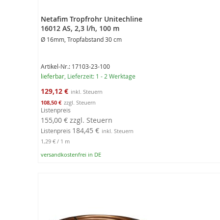
Netafim Tropfrohr Unitechline
16012 AS, 2,3 l/h, 100 m
Ø 16mm, Tropfabstand 30 cm
Artikel-Nr.: 17103-23-100
lieferbar
, Lieferzeit: 1 - 2 Werktage
Sonderangebot
129,12 €
108,50 €
Listenpreis
155,00 €
zzgl. Steuern
184,45 €
Listenpreis
1,29 €
/ 1 m
versandkostenfrei in DE
In den Warenkorb