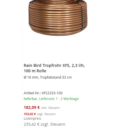
Rain Bird Tropfrohr XFS, 2,3 l/h,
100 m Rolle
Ø 16 mm, Tropfabstand 33 cm
Artikel-Nr.: XFS2333-100
lieferbar
, Lieferzeit: 1 - 2 Werktage
Sonderangebot
182,09 €
153,02 €
Listenpreis
235,42 €
zzgl. Steuern