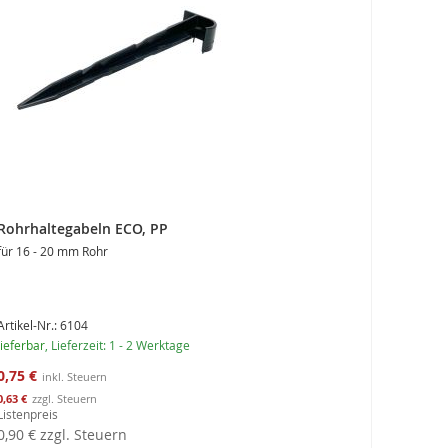
Rohrhaltegabeln ECO, PP
für 16 - 20 mm Rohr
Artikel-Nr.: 6104
lieferbar
, Lieferzeit: 1 - 2 Werktage
Sonderangebot
0,75 €
0,63 €
Listenpreis
0,90 €
zzgl. Steuern