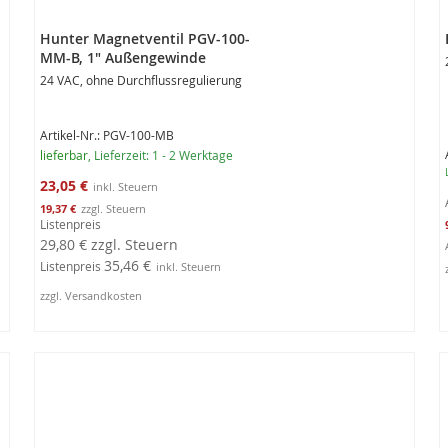
Hunter Magnetventil PGV-100-
MM-B, 1" Außengewinde
24 VAC, ohne Durchflussregulierung
Artikel-Nr.: PGV-100-MB
lieferbar
, Lieferzeit: 1 - 2 Werktage
Sonderangebot
23,05 €
19,37 €
Listenpreis
29,80 €
zzgl. Steuern
35,46 €
Listenpreis
zzgl. Versandkosten
3
In den Warenkorb
P
a