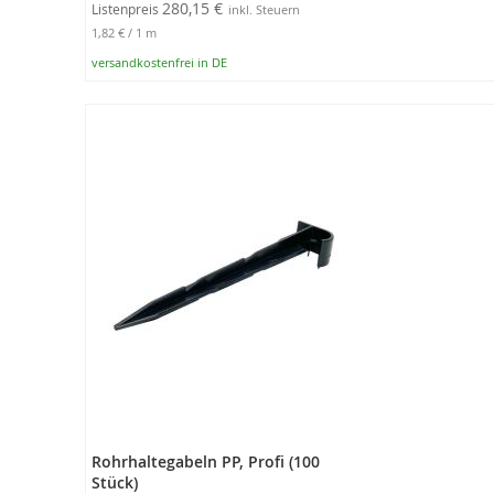
280,15 €
Listenpreis
1,82 €
/ 1 m
versandkostenfrei in DE
In den Warenkorb
Rohrhaltegabeln PP, Profi (100
Stück)