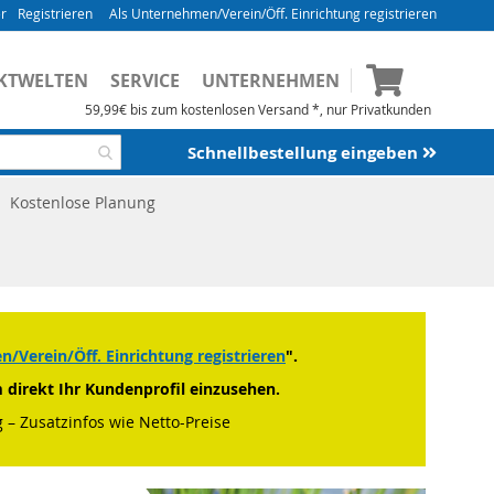
Registrieren
Als Unternehmen/Verein/Öff. Einrichtung registrieren
Mein Waren
KTWELTEN
SERVICE
UNTERNEHMEN
59,99€ bis zum kostenlosen Versand *, nur Privatkunden
Schnellbestellung eingeben
Kostenlose Planung
/Verein/Öff. Einrichtung registrieren
".
m direkt Ihr Kundenprofil einzusehen.
 – Zusatzinfos wie Netto-Preise