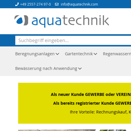
Direkt
+49 2557-274 97-0
info@aquatechnik.com
zum
Inhalt
Beregnungsanlagen
Gartentechnik
Regenwasser
Bewässerung nach Anwendung
Startseite
Brands
OASE
Als neuer Kunde GEWERBE oder VEREIN o
Als bereits registrierter Kunde GEWE
Ihre Vorteile: Rechnungskauf, 