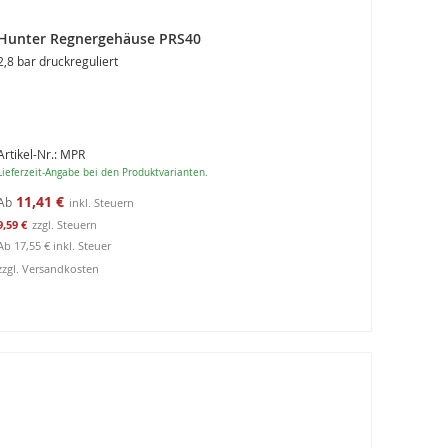
Hunter Regnergehäuse PRS40
2,8 bar druckreguliert
Artikel-Nr.: MPR
Lieferzeit-Angabe bei den Produktvarianten.
11,41 €
Ab
9,59 €
Ab
17,55 €
inkl. Steuer
zzgl. Versandkosten
roduktausführungen
nzeigen