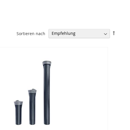
In
Sortieren nach
absteig
Reihenf