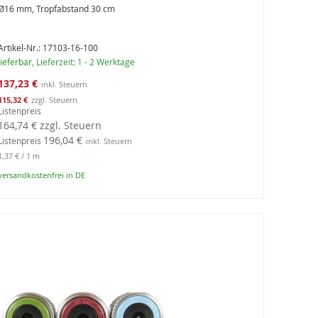
Ø16 mm, Tropfabstand 30 cm
Artikel-Nr.: 17103-16-100
lieferbar
, Lieferzeit: 1 - 2 Werktage
Sonderangebot
137,23 €
115,32 €
Listenpreis
164,74 €
zzgl. Steuern
196,04 €
Listenpreis
1,37 €
/ 1 m
versandkostenfrei in DE
In den Warenkorb